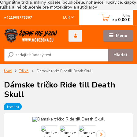
Originálne tričká, mikiny, košele, polokošele, nohavice, rukavice, čiapky,
rušká a iné oblečenie pre motorkárov a autíčkarov.
0
ks
EUR
+421908778367
za
0,00 €
Menu
Hľadať
Úvod
Tričká
Dámske tričko Ride till Death Skull
Dámske tričko Ride till Death
Skull
Novinka