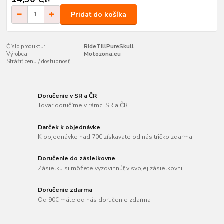
/
ks
Pridať do košíka
Číslo produktu:
RideTillPureSkull
Výrobca:
Motozona.eu
Strážiť cenu / dostupnosť
Doručenie v SR a ČR
Tovar doručíme v rámci SR a ČR
Darček k objednávke
K objednávke nad 70€ získavate od nás tričko zdarma
Doručenie do zásielkovne
Zásielku si môžete vyzdvihnúť v svojej zásielkovni
Doručenie zdarma
Od 90€ máte od nás doručenie zdarma