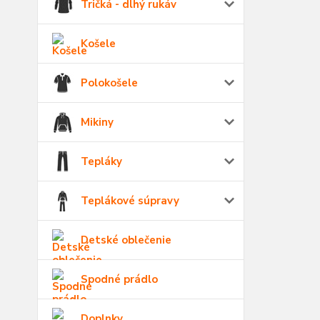
Tričká - dlhý rukáv
Košele
Polokošele
Mikiny
Tepláky
Teplákové súpravy
Detské oblečenie
Spodné prádlo
Doplnky