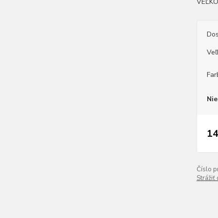
VEĽK
Dos
Veľ
Far
Nie
14
Číslo p
Strážiť