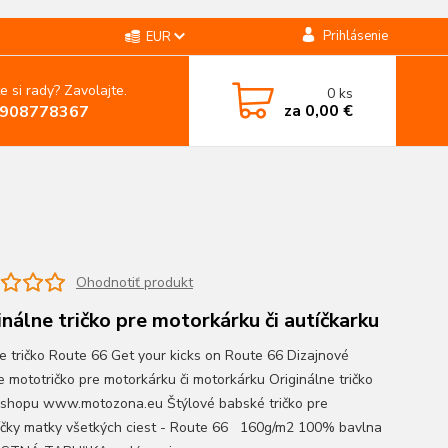
Prihlásenie
EUR
e si rady? Zavolajte.
0
ks
za
0,00 €
908778367
Ohodnotiť produkt
inálne tričko pre motorkárku či autíčkarku
 tričko Route 66 Get your kicks on Route 66 Dizajnové
 mototričko pre motorkárku či motorkárku Originálne tričko
eshopu www.motozona.eu Štýlové babské tričko pre
íčky matky všetkých ciest - Route 66 160g/m2 100% bavlna