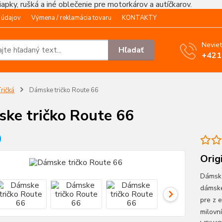
čiapky, rušká a iné oblečenie pre motorkárov a autíčkarov.
 údajov
Výmena / reklamácia tovaru
KONTAKTY
Neviet
Hľadať
+421
ričká
Dámske tričko Route 66
ke tričko Route 66
Orig
Dámske
dámske
pre z 
milovn