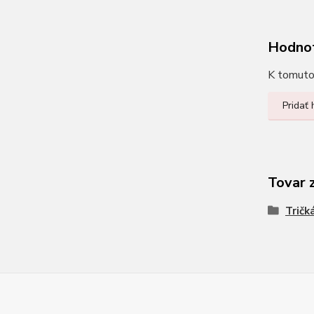
Hodno
K tomuto 
Pridať
Tovar 
Tričk