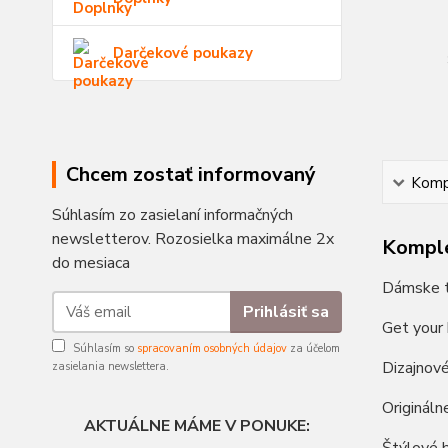
Darčekové poukazy
Chcem zostať informovaný
Kompl
Súhlasím zo zasielaní informačných
newsletterov. Rozosielka maximálne 2x
Komple
do mesiaca
Dámske t
Prihlásiť sa
Get your
Súhlasím so
spracovaním osobných údajov
za účelom
Dizajnov
zasielania newslettera.
Origináln
AKTUÁLNE MÁME V PONUKE: