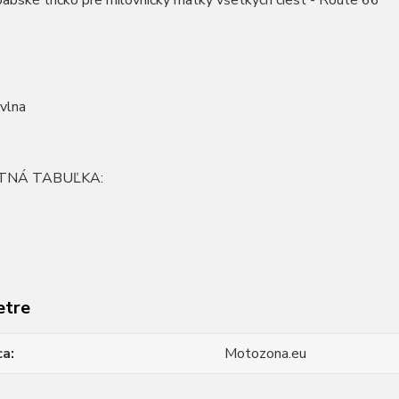
abské tričko pre milovníčky matky všetkých ciest - Route 66
vlna
TNÁ TABUĽKA:
etre
ca
Motozona.eu