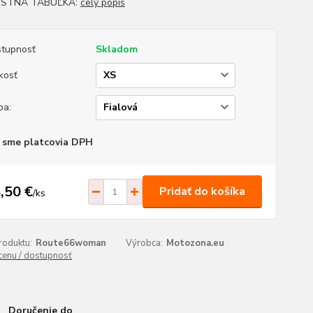
OSTNÁ TABUĽKA:
celý popis
tupnosť
Skladom
kosť
ba:
 sme platcovia DPH
,50 €
Pridať do košíka
/
ks
roduktu:
Route66woman
Výrobca:
Motozona.eu
 cenu / dostupnosť
Doručenie do