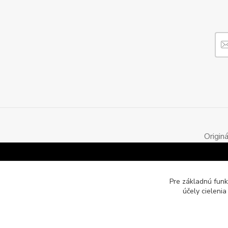
Origin
Pre základnú funk
účely cieleni