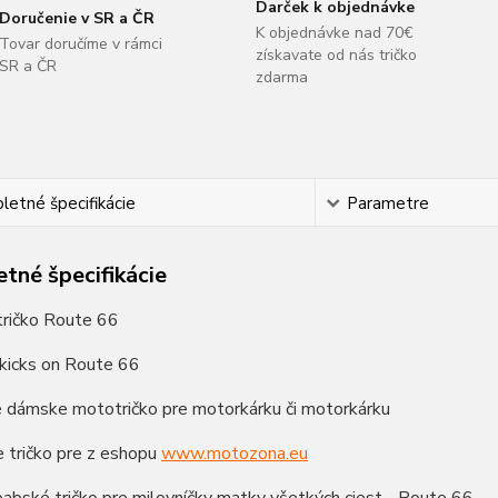
Darček k objednávke
Doručenie v SR a ČR
K objednávke nad 70€
Tovar doručíme v rámci
získavate od nás tričko
SR a ČR
zdarma
etné špecifikácie
Parametre
tné špecifikácie
ričko Route 66
 kicks on Route 66
é dámske mototričko pre motorkárku či motorkárku
e tričko pre z eshopu
www.motozona.eu