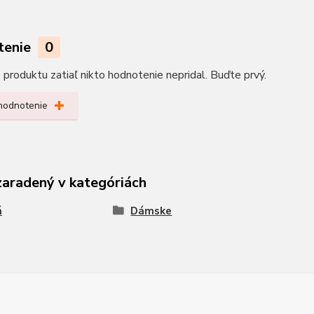
tenie
0
produktu zatiaľ nikto hodnotenie nepridal. Buďte prvý.
 hodnotenie
zaradený v kategóriách
á
Dámske