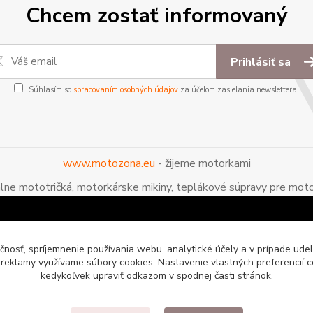
Chcem zostať informovaný
Prihlásiť sa
Súhlasím so
spracovaním osobných údajov
za účelom zasielania newslettera.
www.motozona.eu
- žijeme motorkami
álne mototričká, motorkárske mikiny, teplákové súpravy pre moto
čnosť, spríjemnenie používania webu, analytické účely a v prípade udel
a reklamy využívame súbory cookies. Nastavenie vlastných preferencií 
kedykoľvek upraviť odkazom v spodnej časti stránok.