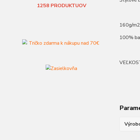
Štýlové b
1258
PRODUKTUOV
160g/m2
100% ba
VEĽKOS
Param
Výrob