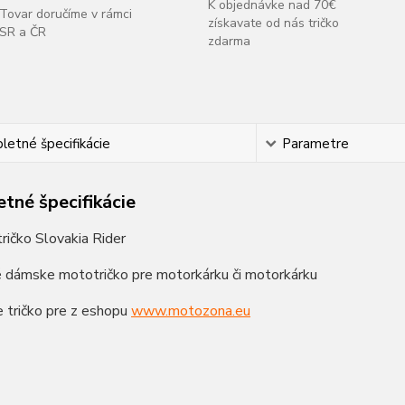
K objednávke nad 70€
Tovar doručíme v rámci
získavate od nás tričko
SR a ČR
zdarma
etné špecifikácie
Parametre
tné špecifikácie
ičko Slovakia Rider
é dámske mototričko pre motorkárku či motorkárku
e tričko pre z eshopu
www.motozona.eu