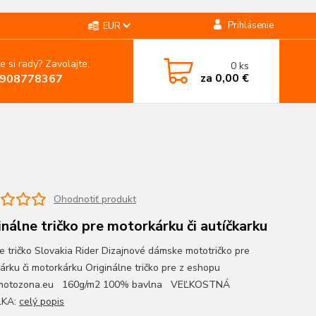
Prihlásenie
EUR
e si rady? Zavolajte.
0
ks
za
0,00 €
908778367
Ohodnotiť produkt
inálne tričko pre motorkárku či autíčkarku
 tričko Slovakia Rider Dizajnové dámske mototričko pre
árku či motorkárku Originálne tričko pre z eshopu
otozona.eu 160g/m2 100% bavlna VEĽKOSTNÁ
ĽKA:
celý popis