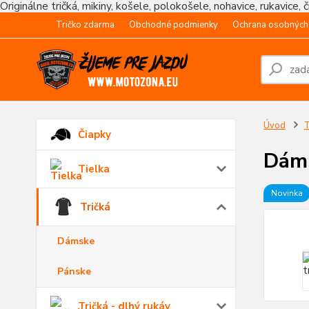
Originálne tričká, mikiny, košele, polokošele, nohavice, rukavice, 
Tričko zdarma
Obchodné podmienky
Ochrana osobných
Úvod
T
Čiapky
Dáms
Tielka
Novinka
Tričká
Dámske
Pánske
Tričká - dlhý rukáv