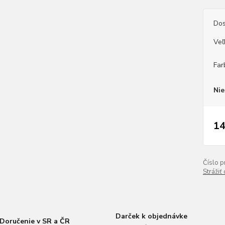
Dos
Veľ
Far
Nie
14
Číslo p
Strážiť
Darček k objednávke
Doručenie v SR a ČR