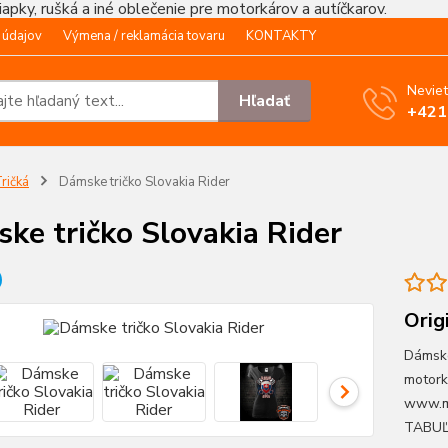
čiapky, rušká a iné oblečenie pre motorkárov a autíčkarov.
 údajov
Výmena / reklamácia tovaru
KONTAKTY
Neviet
Hľadať
+421
ričká
Dámske tričko Slovakia Rider
ke tričko Slovakia Rider
Orig
Dámske
motork
www.m
TABU