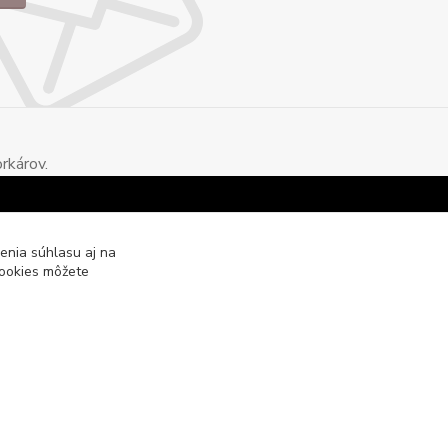
rkárov.
enia súhlasu aj na
cookies môžete
Vytvorené na
Eshop-rychlo.sk