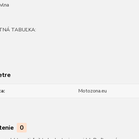
vlna
TNÁ TABUĽKA:
etre
ca
Motozona.eu
tenie
0