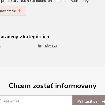
produktu zatiaľ nikto hodnotenie nepridal. Buďte prvý.
 hodnotenie
zaradený v kategóriách
á
Dámske
Chcem zostať informovaný
Prihlásiť sa