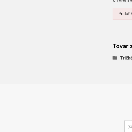
K tomuto 
Pridať
Tovar 
Tričk