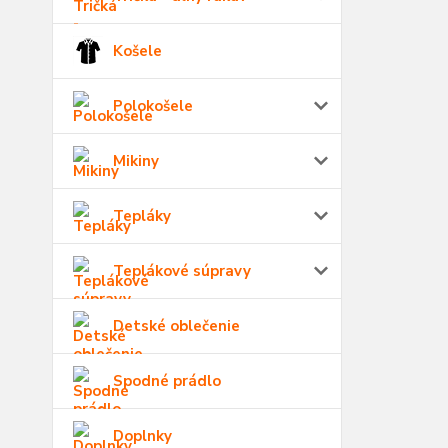
Košele
Polokošele
Mikiny
Tepláky
Teplákové súpravy
Detské oblečenie
Spodné prádlo
Doplnky