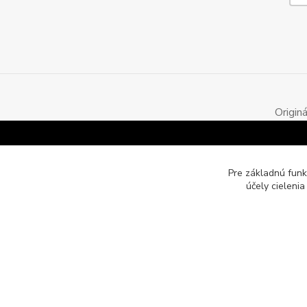
Origin
Pre základnú funk
účely cieleni
Motozona.eu - originálne a štýlové mototričká, mikiny a obleč