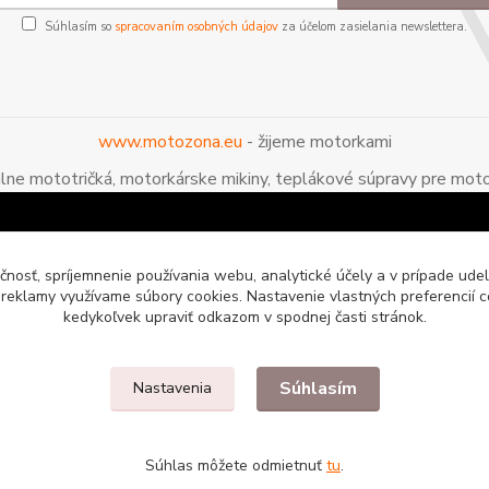
Súhlasím so
spracovaním osobných údajov
za účelom zasielania newslettera.
www.motozona.eu
- žijeme motorkami
álne mototričká, motorkárske mikiny, teplákové súpravy pre moto
čnosť, spríjemnenie používania webu, analytické účely a v prípade udel
a reklamy využívame súbory cookies. Nastavenie vlastných preferencií 
kedykoľvek upraviť odkazom v spodnej časti stránok.
Súhlasím
Nastavenia
enie pre motorkárov
Súhlas môžete odmietnuť
tu
.