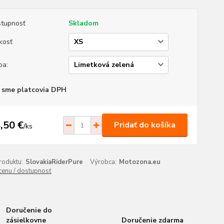
tupnosť
Skladom
kosť
ba:
 sme platcovia DPH
,50 €
Pridať do košíka
/
ks
roduktu:
SlovakiaRiderPure
Výrobca:
Motozona.eu
 cenu / dostupnosť
Doručenie do
zásielkovne
Doručenie zdarma