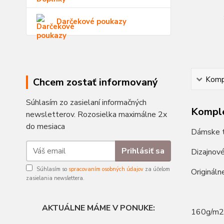
Darčekové poukazy
Kompl
Chcem zostať informovaný
Súhlasím zo zasielaní informačných
Komple
newsletterov. Rozosielka maximálne 2x
do mesiaca
Dámske tr
Prihlásiť sa
Dizajnov
Súhlasím so
spracovaním osobných údajov
za účelom
Origináln
zasielania newslettera.
AKTUÁLNE MÁME V PONUKE:
160g/m2