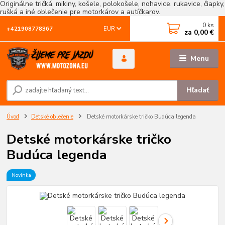
Originálne tričká, mikiny, košele, polokošele, nohavice, rukavice, čiapky,
rušká a iné oblečenie pre motorkárov a autíčkarov.
0
ks
EUR
+421908778367
za
0,00 €
Menu
Hľadať
Úvod
Detské oblečenie
Detské motorkárske tričko Budúca legenda
Detské motorkárske tričko
Budúca legenda
Novinka