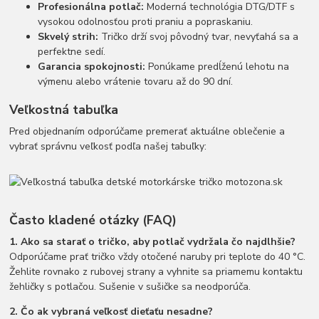
Profesionálna potlač:
Moderná technológia DTG/DTF s
vysokou odolnosťou proti praniu a popraskaniu.
Skvelý strih:
Tričko drží svoj pôvodný tvar, nevyťahá sa a
perfektne sedí.
Garancia spokojnosti:
Ponúkame predĺženú lehotu na
výmenu alebo vrátenie tovaru až do 90 dní.
Veľkostná tabuľka
Pred objednaním odporúčame premerať aktuálne oblečenie a
vybrať správnu veľkosť podľa našej tabuľky:
Často kladené otázky (FAQ)
1. Ako sa starať o tričko, aby potlač vydržala čo najdlhšie?
Odporúčame prať tričko vždy otočené naruby pri teplote do 40 °C.
Žehlite rovnako z rubovej strany a vyhnite sa priamemu kontaktu
žehličky s potlačou. Sušenie v sušičke sa neodporúča.
2. Čo ak vybraná veľkosť dieťaťu nesadne?