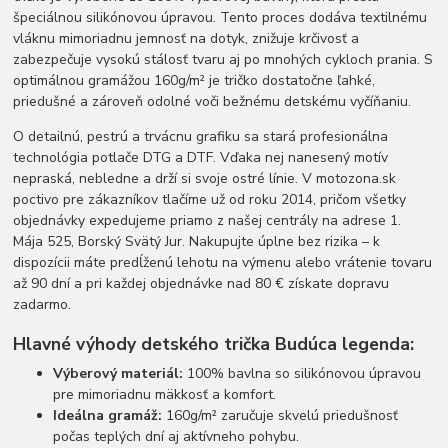
špeciálnou silikónovou úpravou. Tento proces dodáva textilnému
vláknu mimoriadnu jemnosť na dotyk, znižuje krčivosť a
zabezpečuje vysokú stálosť tvaru aj po mnohých cykloch prania. S
optimálnou gramážou 160g/m² je tričko dostatočne ľahké,
priedušné a zároveň odolné voči bežnému detskému vyčíňaniu.
O detailnú, pestrú a trvácnu grafiku sa stará profesionálna
technológia potlače DTG a DTF. Vďaka nej nanesený motív
nepraská, nebledne a drží si svoje ostré línie. V motozona.sk
poctivo pre zákazníkov tlačíme už od roku 2014, pričom všetky
objednávky expedujeme priamo z našej centrály na adrese 1.
Mája 525, Borský Svätý Jur. Nakupujte úplne bez rizika – k
dispozícii máte predĺženú lehotu na výmenu alebo vrátenie tovaru
až 90 dní a pri každej objednávke nad 80 € získate dopravu
zadarmo.
Hlavné výhody detského trička Budúca legenda:
Výberový materiál:
100% bavlna so silikónovou úpravou
pre mimoriadnu mäkkosť a komfort.
Ideálna gramáž:
160g/m² zaručuje skvelú priedušnosť
počas teplých dní aj aktívneho pohybu.