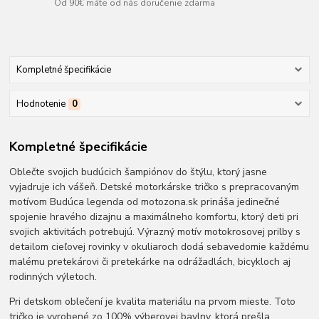
Od 90€ máte od nás doručenie zdarma
Kompletné špecifikácie
Hodnotenie
0
Kompletné špecifikácie
Oblečte svojich budúcich šampiónov do štýlu, ktorý jasne
vyjadruje ich vášeň. Detské motorkárske tričko s prepracovaným
motívom Budúca legenda od motozona.sk prináša jedinečné
spojenie hravého dizajnu a maximálneho komfortu, ktorý deti pri
svojich aktivitách potrebujú. Výrazný motív motokrosovej prilby s
detailom cieľovej rovinky v okuliaroch dodá sebavedomie každému
malému pretekárovi či pretekárke na odrážadlách, bicykloch aj
rodinných výletoch.
Pri detskom oblečení je kvalita materiálu na prvom mieste. Toto
tričko je vyrobené zo 100% výberovej bavlny, ktorá prešla