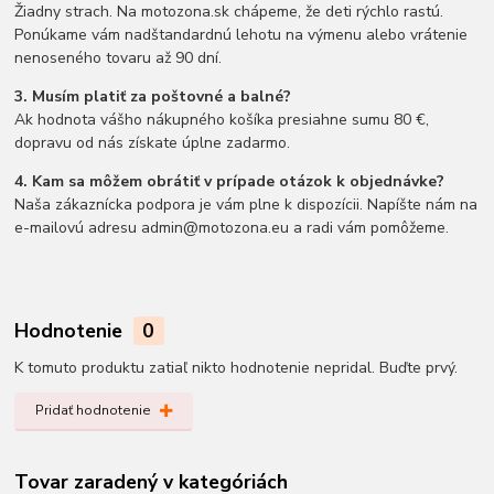
Žiadny strach. Na motozona.sk chápeme, že deti rýchlo rastú.
Ponúkame vám nadštandardnú lehotu na výmenu alebo vrátenie
nenoseného tovaru až 90 dní.
3. Musím platiť za poštovné a balné?
Ak hodnota vášho nákupného košíka presiahne sumu 80 €,
dopravu od nás získate úplne zadarmo.
4. Kam sa môžem obrátiť v prípade otázok k objednávke?
Naša zákaznícka podpora je vám plne k dispozícii. Napíšte nám na
e-mailovú adresu admin@motozona.eu a radi vám pomôžeme.
Hodnotenie
0
K tomuto produktu zatiaľ nikto hodnotenie nepridal. Buďte prvý.
Pridať hodnotenie
Tovar zaradený v kategóriách