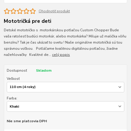
Ohodnotiť produkt
Mototričká pre deti
Detské mototričko s motorkárskou potlačou Custom Chopper Bude
vaša ratolesť budúci motorkár, alebo motorkárka? Miluje už malička vôňu
benzínu? Tak je čas ukázať to svetu ! Naše originálne mototričká sú tou
správnou voľbou. Potláčame kvalitnou digitálnou potlačou, žiadne
nažehlovačky Kvalitné de...
celý popis
Dostupnosť
Skladom
Veľkosť
Farba:
Nie sme platcovia DPH