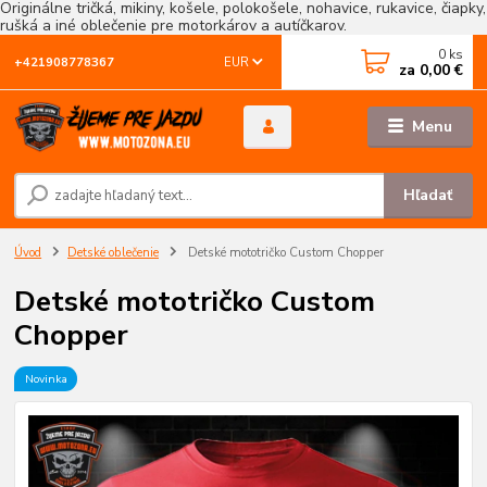
Originálne tričká, mikiny, košele, polokošele, nohavice, rukavice, čiapky,
rušká a iné oblečenie pre motorkárov a autíčkarov.
0
ks
EUR
+421908778367
za
0,00 €
Menu
Hľadať
Úvod
Detské oblečenie
Detské mototričko Custom Chopper
Detské mototričko Custom
Chopper
Novinka