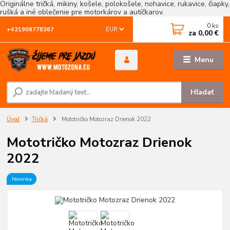
Originálne tričká, mikiny, košele, polokošele, nohavice, rukavice, čiapky,
rušká a iné oblečenie pre motorkárov a autíčkarov.
0
ks
EUR
+421908778367
za
0,00 €
Menu
Hľadať
Úvod
Tričká
Mototričko Motozraz Drienok 2022
Mototričko Motozraz Drienok
2022
Novinka