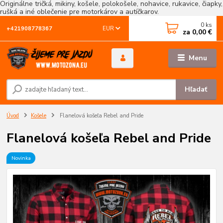
Originálne tričká, mikiny, košele, polokošele, nohavice, rukavice, čiapky,
rušká a iné oblečenie pre motorkárov a autíčkarov.
0
ks
EUR
+421908778367
za
0,00 €
Menu
Hľadať
Úvod
Košele
Flanelová košeľa Rebel and Pride
Flanelová košeľa Rebel and Pride
Novinka