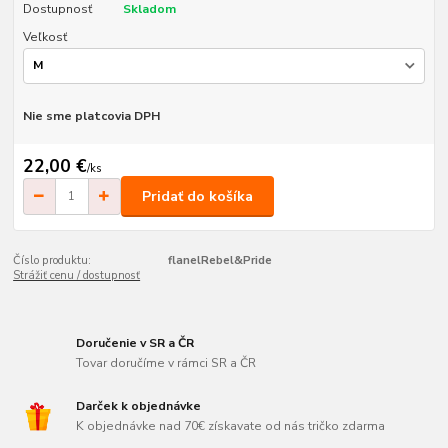
Dostupnosť
Skladom
Veľkosť
Nie sme platcovia DPH
22,00 €
/
ks
Pridať do košíka
Číslo produktu:
flanelRebel&Pride
Strážiť cenu / dostupnosť
Doručenie v SR a ČR
Tovar doručíme v rámci SR a ČR
Darček k objednávke
K objednávke nad 70€ získavate od nás tričko zdarma