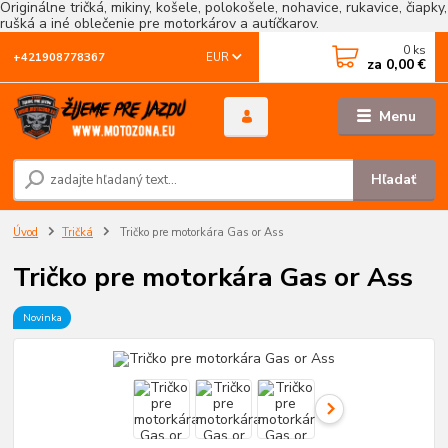
Originálne tričká, mikiny, košele, polokošele, nohavice, rukavice, čiapky,
rušká a iné oblečenie pre motorkárov a autíčkarov.
0
ks
EUR
+421908778367
za
0,00 €
Menu
Hľadať
Úvod
Tričká
Tričko pre motorkára Gas or Ass
Tričko pre motorkára Gas or Ass
Novinka