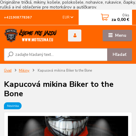
Originálne tričká, mikiny, košele, polokošele, nohavice, rukavice, čiapky,
rušká a iné oblečenie pre motorkárov a autíčkarov.
0
ks
EUR
+421908778367
za
0,00 €
Menu
Hľadať
Úvod
Mikiny
Kapucová mikina Biker to the Bone
Kapucová mikina Biker to the
Bone
Novinka