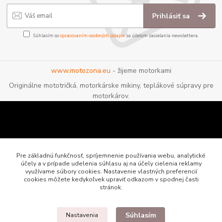
Prihlásiť sa
Súhlasím so
spracovaním osobných údajov
za účelom zasielania newslettera.
www.motozona.eu
- žijeme motorkami
Originálne mototričká, motorkárske mikiny, teplákové súpravy pre
motorkárov.
Pre základnú funkčnosť, spríjemnenie používania webu, analytické
účely a v prípade udelenia súhlasu aj na účely cielenia reklamy
využívame súbory cookies. Nastavenie vlastných preferencií
cookies môžete kedykoľvek upraviť odkazom v spodnej časti
stránok.
Súhlasím
Nastavenia