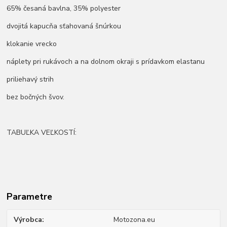
65% česaná bavlna, 35% polyester
dvojitá kapucňa sťahovaná šnúrkou
klokanie vrecko
náplety pri rukávoch a na dolnom okraji s prídavkom elastanu
priliehavý strih
bez bočných švov.
TABUĽKA VEĽKOSTÍ:
Parametre
Výrobca
Motozona.eu