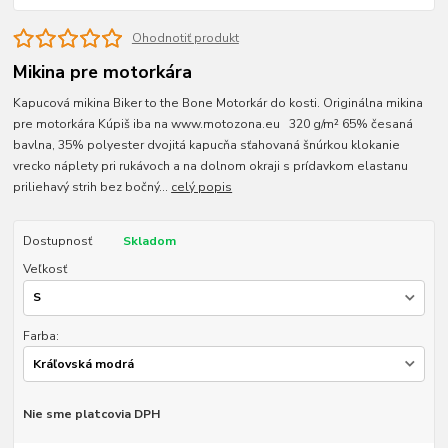
Ohodnotiť produkt
Mikina pre motorkára
Kapucová mikina Biker to the Bone Motorkár do kosti. Originálna mikina
pre motorkára Kúpiš iba na www.motozona.eu 320 g/m² 65% česaná
bavlna, 35% polyester dvojitá kapucňa sťahovaná šnúrkou klokanie
vrecko náplety pri rukávoch a na dolnom okraji s prídavkom elastanu
priliehavý strih bez bočný...
celý popis
Dostupnosť
Skladom
Veľkosť
Farba:
Nie sme platcovia DPH