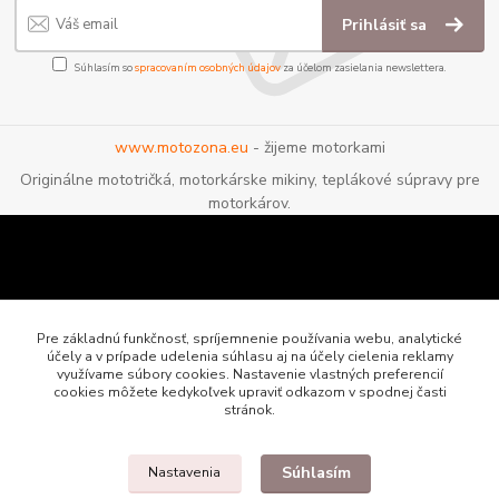
Prihlásiť sa
Súhlasím so
spracovaním osobných údajov
za účelom zasielania newslettera.
www.motozona.eu
- žijeme motorkami
Originálne mototričká, motorkárske mikiny, teplákové súpravy pre
motorkárov.
Pre základnú funkčnosť, spríjemnenie používania webu, analytické
účely a v prípade udelenia súhlasu aj na účely cielenia reklamy
využívame súbory cookies. Nastavenie vlastných preferencií
cookies môžete kedykoľvek upraviť odkazom v spodnej časti
stránok.
Súhlasím
Nastavenia