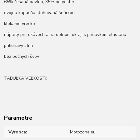
65% česaná bavlna, 35% polyester
dvojitá kapucňa sťahovaná šnúrkou
klokanie vrecko
náplety pri rukávoch a na dolnom okraji s prídavkom elastanu
priliehavý strih
bez bočných švov.
TABUĽKA VEĽKOSTÍ:
Parametre
Výrobca
Motozona.eu