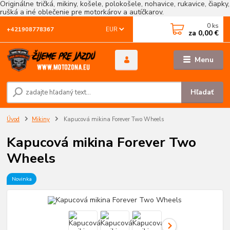
Originálne tričká, mikiny, košele, polokošele, nohavice, rukavice, čiapky,
rušká a iné oblečenie pre motorkárov a autíčkarov.
0
ks
EUR
+421908778367
za
0,00 €
Menu
Hľadať
Úvod
Mikiny
Kapucová mikina Forever Two Wheels
Kapucová mikina Forever Two
Wheels
Novinka