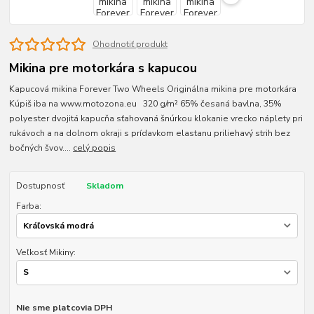
Ohodnotiť produkt
Mikina pre motorkára s kapucou
Kapucová mikina Forever Two Wheels Originálna mikina pre motorkára
Kúpiš iba na www.motozona.eu 320 g/m² 65% česaná bavlna, 35%
polyester dvojitá kapucňa sťahovaná šnúrkou klokanie vrecko náplety pri
rukávoch a na dolnom okraji s prídavkom elastanu priliehavý strih bez
bočných švov....
celý popis
Dostupnosť
Skladom
Farba:
Veľkosť Mikiny:
Nie sme platcovia DPH