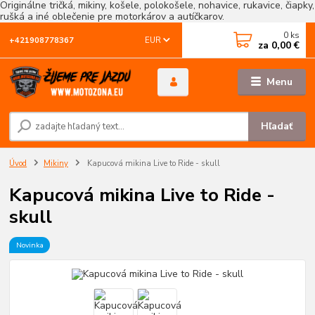
Originálne tričká, mikiny, košele, polokošele, nohavice, rukavice, čiapky,
rušká a iné oblečenie pre motorkárov a autíčkarov.
0
ks
EUR
+421908778367
za
0,00 €
Menu
Hľadať
Úvod
Mikiny
Kapucová mikina Live to Ride - skull
Kapucová mikina Live to Ride -
skull
Novinka