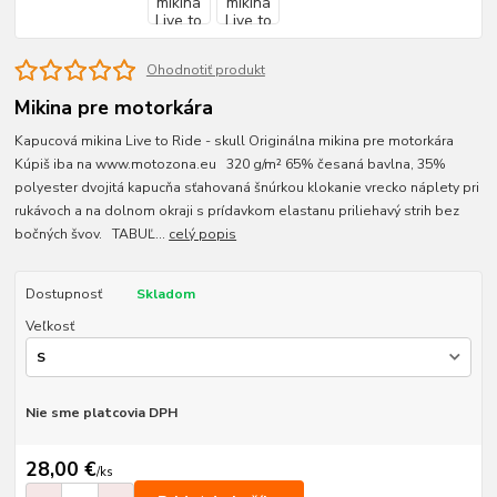
Ohodnotiť produkt
Mikina pre motorkára
Kapucová mikina Live to Ride - skull Originálna mikina pre motorkára
Kúpiš iba na www.motozona.eu 320 g/m² 65% česaná bavlna, 35%
polyester dvojitá kapucňa sťahovaná šnúrkou klokanie vrecko náplety pri
rukávoch a na dolnom okraji s prídavkom elastanu priliehavý strih bez
bočných švov. TABUĽ...
celý popis
Dostupnosť
Skladom
Veľkosť
Nie sme platcovia DPH
28,00 €
/
ks