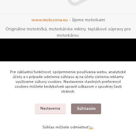
www.motozona.eu
- žijeme motorkami
Originálne mototričká, motorkárske mikiny, teplákové súpravy pre
motorkárov.
Pre základnú funkčnosť, spríjemnenie používania webu, analytické
účely a v prípade udelenia súhlasu aj na účely cielenia reklamy
využívame súbory cookies. Nastavenie vlastných preferencií
cookies môžete kedykoľvek upraviť odkazom v spodnej časti
stránok.
Súhlasím
Nastavenia
Motozona.eu - originálne a štýlové mototričká, mikiny a oblečenie pre
motorkárov
Súhlas môžete odmietnuť
tu
.
Vytvorené na
Eshop-rychlo.sk