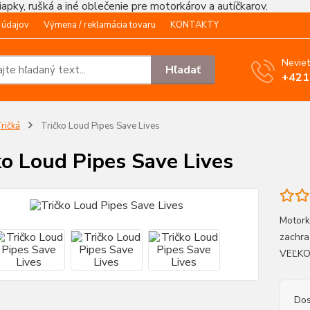
čiapky, rušká a iné oblečenie pre motorkárov a autíčkarov.
 údajov
Výmena / reklamácia tovaru
KONTAKTY
Neviet
Hľadať
+421
ričká
Tričko Loud Pipes Save Lives
ko Loud Pipes Save Lives
Motork
zachra
VEĽK
Dos