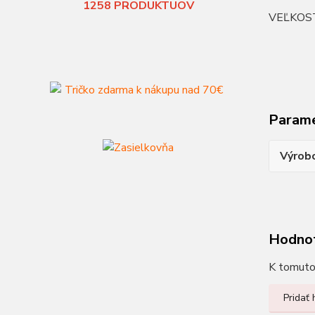
1258
PRODUKTUOV
VEĽKOS
Param
Výrob
Hodno
K tomuto 
Pridať