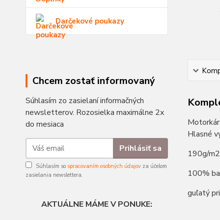
Darčekové poukazy
Kompl
Chcem zostať informovaný
Súhlasím zo zasielaní informačných
Komple
newsletterov. Rozosielka maximálne 2x
Motorkár
do mesiaca
Hlasné vý
Prihlásiť sa
190g/m2
Súhlasím so
spracovaním osobných údajov
za účelom
100% ba
zasielania newslettera.
guľatý pr
AKTUÁLNE MÁME V PONUKE: