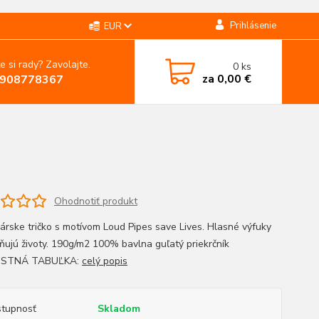
Prihlásenie
EUR
e si rady? Zavolajte.
0
ks
za
0,00 €
908778367
Ohodnotiť produkt
árske tričko s motívom Loud Pipes save Lives. Hlasné výfuky
ňujú životy. 190g/m2 100% bavlna guľatý priekrčník
OSTNÁ TABUĽKA:
celý popis
tupnosť
Skladom