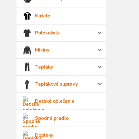
Košele
Polokošele
Mikiny
Tepláky
Teplákové súpravy
Detské oblečenie
Spodné prádlo
Doplnky