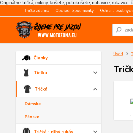
Originálne tričká, mikiny, košele, polokošele, nohavice, rukavice, 
Tričko zdarma
Obchodné podmienky
Ochrana osobných
Úvod
T
Čiapky
Trič
Tielka
Tričká
Dámske
Pánske
Tričká - dlhý rukáv