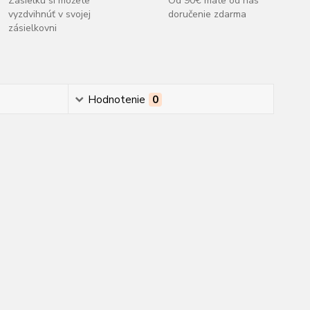
Zásielku si môžete
Od 90€ máte od nás
vyzdvihnúť v svojej
doručenie zdarma
zásielkovni
Hodnotenie
0