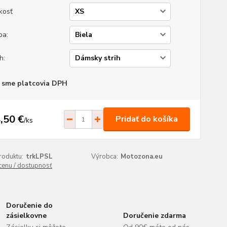
kosť
ba:
h:
 sme platcovia DPH
,50 €
Pridať do košíka
/
ks
roduktu:
trkLPSL
Výrobca:
Motozona.eu
 cenu / dostupnosť
Doručenie do
zásielkovne
Doručenie zdarma