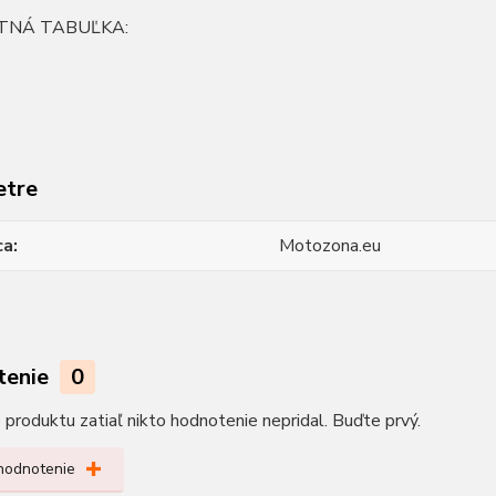
TNÁ TABUĽKA:
etre
ca
Motozona.eu
tenie
0
produktu zatiaľ nikto hodnotenie nepridal. Buďte prvý.
 hodnotenie