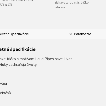
Tovar doručíme v rámci
získavate od nás tričko
SR a ČR
zdarma
etné špecifikácie
Parametre
tné špecifikácie
ske tričko s motívom Loud Pipes save Lives.
fuky zachraňujú životy.
vlna
iekrčník