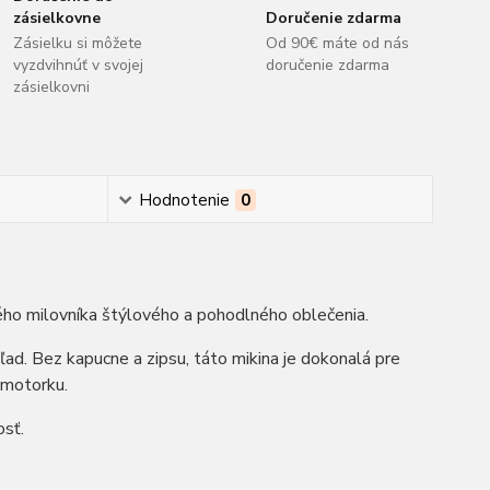
zásielkovne
Doručenie zdarma
Zásielku si môžete
Od 90€ máte od nás
vyzdvihnúť v svojej
doručenie zdarma
zásielkovni
Hodnotenie
0
ho milovníka štýlového a pohodlného oblečenia.
hľad. Bez kapucne a zipsu, táto mikina je dokonalá pre
 motorku.
osť.