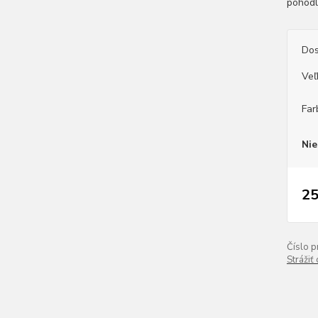
pohodl
Dos
Veľ
Far
Nie
25
Číslo p
Strážiť