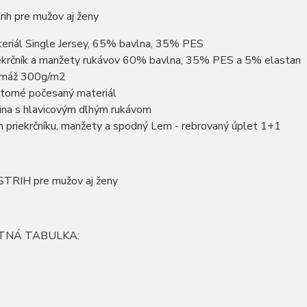
rih pre mužov aj ženy
eriál Single Jersey, 65% bavlna, 35% PES
ekrčník a manžety rukávov 60% bavlna, 35% PES a 5% elastan
amáž 300g/m2
torné počesaný materiál
ina s hlavicovým dlhým rukávom
 priekrčníku, manžety a spodný Lem - rebrovaný úplet 1+1
TRIH pre mužov aj ženy
TNÁ TABULKA: