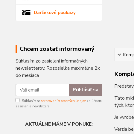
Darčekové poukazy
Chcem zostať informovaný
Kompl
Súhlasím zo zasielaní informačných
newsletterov. Rozosielka maximálne 2x
Komple
do mesiaca
Predstav
Prihlásiť sa
Táto miki
Súhlasím so
spracovaním osobných údajov
za účelom
tých, kto
zasielania newslettera.
Je vyrobe
AKTUÁLNE MÁME V PONUKE:
Verzia be