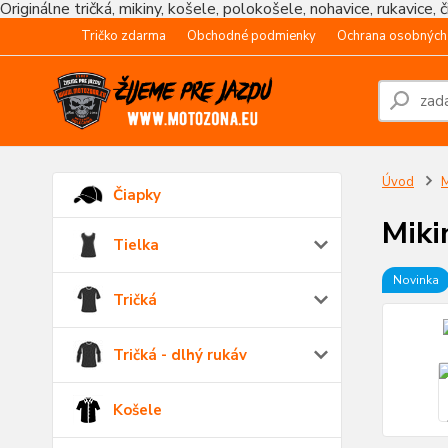
Originálne tričká, mikiny, košele, polokošele, nohavice, rukavice, 
Tričko zdarma
Obchodné podmienky
Ochrana osobných
Úvod
M
Čiapky
Miki
Tielka
Novinka
Tričká
Tričká - dlhý rukáv
Košele