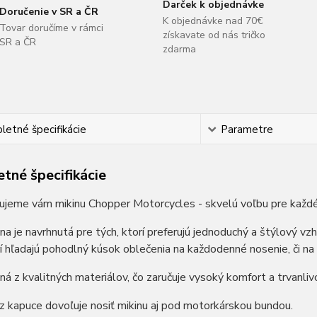
Darček k objednávke
Doručenie v SR a ČR
K objednávke nad 70€
Tovar doručíme v rámci
získavate od nás tričko
SR a ČR
zdarma
etné špecifikácie
Parametre
tné špecifikácie
ujeme vám mikinu Chopper Motorcycles - skvelú voľbu pre každé
na je navrhnutá pre tých, ktorí preferujú jednoduchý a štýlový vz
rí hľadajú pohodlný kúsok oblečenia na každodenné nosenie, či na
ná z kvalitných materiálov, čo zaručuje vysoký komfort a trvanliv
z kapuce dovoľuje nosiť mikinu aj pod motorkárskou bundou.