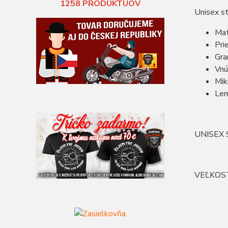
1258
PRODUKTUOV
Unisex st
Mat
Pri
Gr
Vnú
Mik
Lem
UNISEX S
VEĽKOS