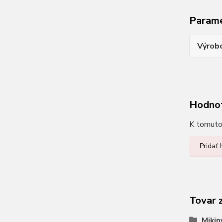
Param
Výrob
Hodno
K tomuto 
Pridať
Tovar 
Mikin