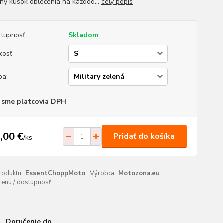
ný kúsok oblečenia na každod...
celý popis
tupnosť
Skladom
kosť
ba:
 sme platcovia DPH
,00 €
Pridať do košíka
/
ks
roduktu:
EssentChoppMoto
Výrobca:
Motozona.eu
 cenu / dostupnosť
Doručenie do