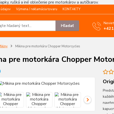
čiapky, rušká a iné oblečenie pre motorkárov a autíčkarov.
 údajov
Výmena / reklamácia tovaru
KONTAKTY
Neviet
Hľadať
+421
ikiny
Mikina pre motorkára Chopper Motorcycles
na pre motorkára Chopper Motor
Orig
Predst
každéh
navrhn
kapucne