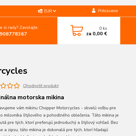
Prihlásenie
EUR
e si rady? Zavolajte.
0
ks
za
0,00 €
908778367
cycles
Ohodnotiť produkt
inálna motorska mikina
avujeme vám mikinu Chopper Motorcycles - skvelú voľbu pre
o milovníka štýlového a pohodlného oblečenia. Táto mikina je
utá pre tých, ktorí preferujú jednoduchý a štýlový vzhľad. Bez
 a zipsu, táto mikina je dokonalá pre tých, ktorí hľadajú