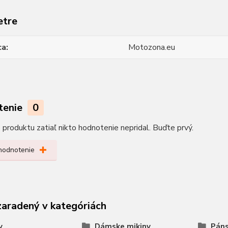
etre
ca
Motozona.eu
tenie
0
produktu zatiaľ nikto hodnotenie nepridal. Buďte prvý.
 hodnotenie
zaradený v kategóriách
y
Dámske mikiny
Páns