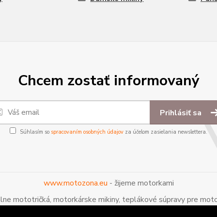
Chcem zostať informovaný
Prihlásiť sa
Súhlasím so
spracovaním osobných údajov
za účelom zasielania newslettera.
www.motozona.eu
- žijeme motorkami
álne mototričká, motorkárske mikiny, teplákové súpravy pre moto