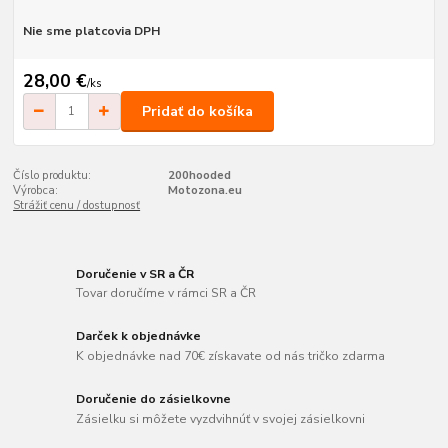
Nie sme platcovia DPH
28,00 €
/
ks
Pridať do košíka
Číslo produktu:
200hooded
Výrobca:
Motozona.eu
Strážiť cenu / dostupnosť
Doručenie v SR a ČR
Tovar doručíme v rámci SR a ČR
Darček k objednávke
K objednávke nad 70€ získavate od nás tričko zdarma
Doručenie do zásielkovne
Zásielku si môžete vyzdvihnúť v svojej zásielkovni