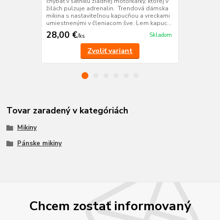
chýbať v šatníku žiadnej motorkárky, ktorej v
zvýrazňujúci
žilách pulzuje adrenalin. Trendová dámska
léga s piati
mikina s nastaviteľnou kapucňou a vreckami
bokov VEĽ
umiestnenými v členiacom šve. Lem kapuc...
28,00 €
18,00 €
Skladom
/
ks
/
k
Zvoliť variant
Tovar zaradený v kategóriách
Mikiny
Pánske mikiny
Chcem zostať informovaný