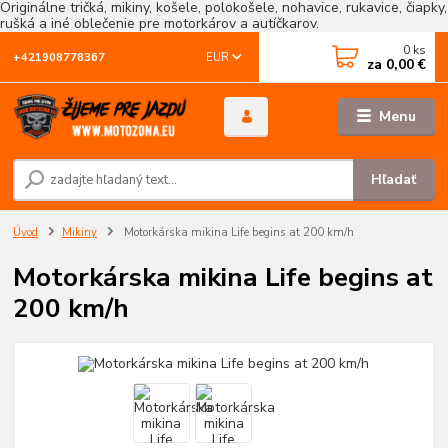
Originálne tričká, mikiny, košele, polokošele, nohavice, rukavice, čiapky,
rušká a iné oblečenie pre motorkárov a autíčkarov.
0
ks
EUR
+421908778367
za
0,00 €
Menu
Hľadať
Úvod
Mikiny
Motorkárska mikina Life begins at 200 km/h
Motorkárska mikina Life begins at
200 km/h