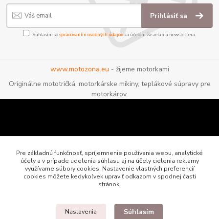
Prihlásiť sa
Súhlasím so
spracovaním osobných údajov
za účelom zasielania newslettera.
www.motozona.eu
- žijeme motorkami
Originálne mototričká, motorkárske mikiny, teplákové súpravy pre
motorkárov.
Pre základnú funkčnosť, spríjemnenie používania webu, analytické
účely a v prípade udelenia súhlasu aj na účely cielenia reklamy
využívame súbory cookies. Nastavenie vlastných preferencií
cookies môžete kedykoľvek upraviť odkazom v spodnej časti
stránok.
Súhlasím
Nastavenia