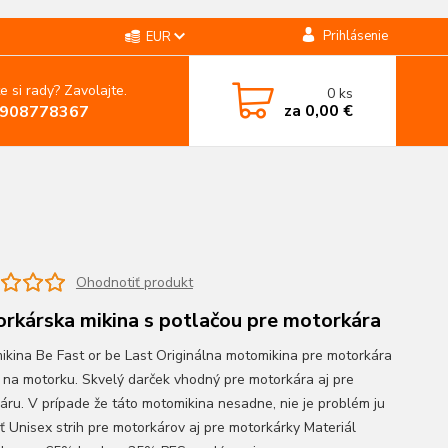
Prihlásenie
EUR
e si rady? Zavolajte.
0
ks
za
0,00 €
908778367
Ohodnotiť produkt
rkárska mikina s potlačou pre motorkára
ikina Be Fast or be Last Originálna motomikina pre motorkára
n na motorku. Skvelý darček vhodný pre motorkára aj pre
áru. V prípade že táto motomikina nesadne, nie je problém ju
ť Unisex strih pre motorkárov aj pre motorkárky Materiál