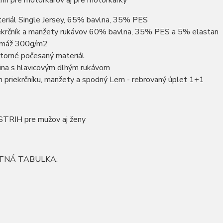
rih pre motorkárov aj pre motorkárky
eriál Single Jersey, 65% bavlna, 35% PES
ekrčník a manžety rukávov 60% bavlna, 35% PES a 5% elastan
amáž 300g/m2
torné počesaný materiál
ina s hlavicovým dlhým rukávom
 priekrčníku, manžety a spodný Lem - rebrovaný úplet 1+1
TRIH pre mužov aj ženy
TNÁ TABULKA: