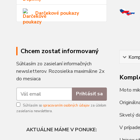
Darčekové poukazy
Chcem zostať informovaný
Kompl
Súhlasím zo zasielaní informačných
newsletterov. Rozosielka maximálne 2x
Komple
do mesiaca
Moto mik
Prihlásiť sa
Origináln
Súhlasím so
spracovaním osobných údajov
za účelom
zasielania newslettera.
Skvelý da
V prípade
AKTUÁLNE MÁME V PONUKE: