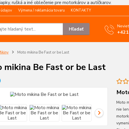
čiapky, rušká a iné oblečenie pre motorkárov a autíčkarov.
 údajov
Výmena / reklamácia tovaru
KONTAKTY
Neviet
Hľadať
+421
ikiny
Moto mikina Be Fast or be Last
 mikina Be Fast or be Last
Moto
Moto m
nie le
motork
vymeni