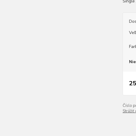
Single
Dos
Veľ
Far
Nie
25
Číslo p
Strážiť