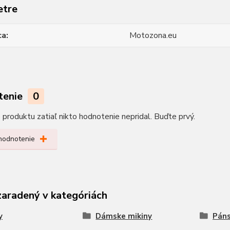
etre
ca
Motozona.eu
tenie
0
produktu zatiaľ nikto hodnotenie nepridal. Buďte prvý.
 hodnotenie
zaradený v kategóriách
y
Dámske mikiny
Páns