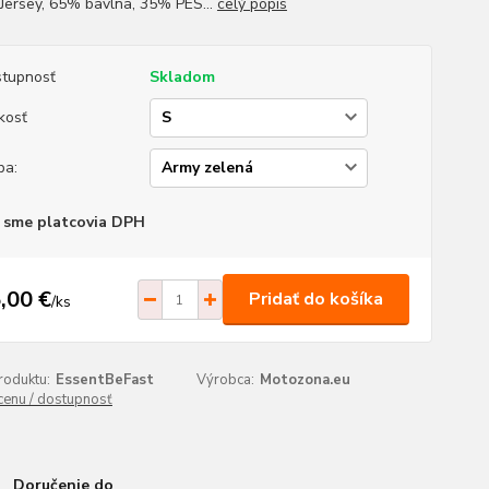
 Jersey, 65% bavlna, 35% PES...
celý popis
tupnosť
Skladom
kosť
ba:
 sme platcovia DPH
,00 €
Pridať do košíka
/
ks
roduktu:
EssentBeFast
Výrobca:
Motozona.eu
 cenu / dostupnosť
Doručenie do