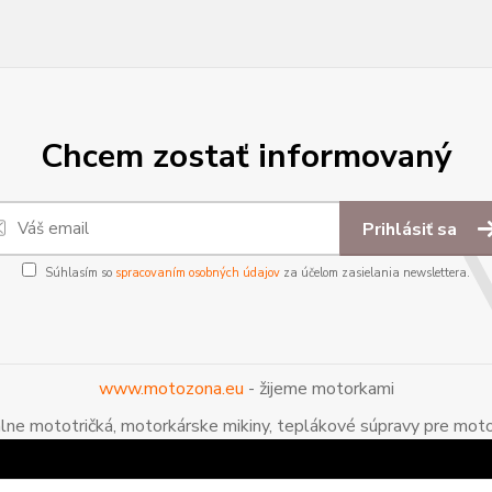
Chcem zostať informovaný
Prihlásiť sa
Súhlasím so
spracovaním osobných údajov
za účelom zasielania newslettera.
www.motozona.eu
- žijeme motorkami
álne mototričká, motorkárske mikiny, teplákové súpravy pre moto