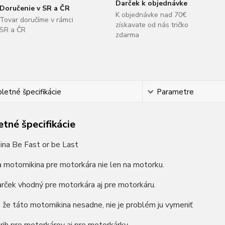
Darček k objednávke
Doručenie v SR a ČR
K objednávke nad 70€
Tovar doručíme v rámci
získavate od nás tričko
SR a ČR
zdarma
etné špecifikácie
Parametre
tné špecifikácie
ina Be Fast or be Last
a motomikina pre motorkára nie len na motorku.
rček vhodný pre motorkára aj pre motorkáru.
 že táto motomikina nesadne, nie je problém ju vymeniť