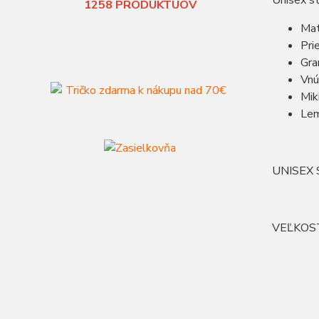
Unisex st
1258
PRODUKTUOV
Mat
Pri
Gr
Vnú
Mik
Lem
UNISEX S
VEĽKOS