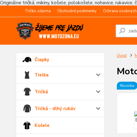
Originálne tričká, mikiny, košele, polokošele, nohavice, rukavice, 
Tričko zdarma
Obchodné podmienky
Ochrana osobných
Úvod
M
Čiapky
Moto
Tielka
Novinka
Tričká
Tričká - dlhý rukáv
Košele