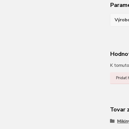
Param
Výrob
Hodno
K tomuto 
Pridať
Tovar 
Mikin