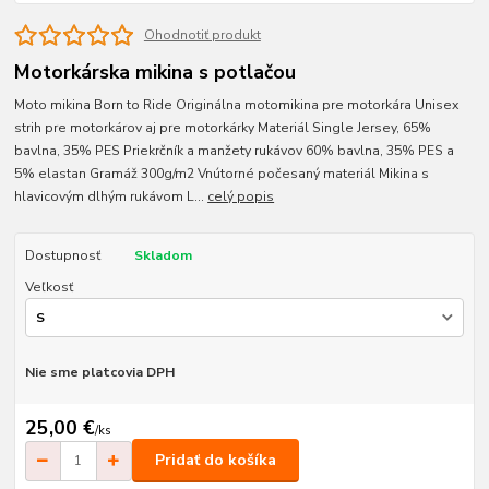
Ohodnotiť produkt
Motorkárska mikina s potlačou
Moto mikina Born to Ride Originálna motomikina pre motorkára Unisex
strih pre motorkárov aj pre motorkárky Materiál Single Jersey, 65%
bavlna, 35% PES Priekrčník a manžety rukávov 60% bavlna, 35% PES a
5% elastan Gramáž 300g/m2 Vnútorné počesaný materiál Mikina s
hlavicovým dlhým rukávom L...
celý popis
Dostupnosť
Skladom
Veľkosť
Nie sme platcovia DPH
25,00 €
/
ks
Pridať do košíka