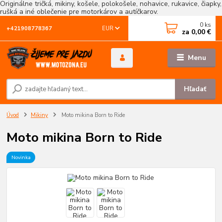
Originálne tričká, mikiny, košele, polokošele, nohavice, rukavice, čiapky,
rušká a iné oblečenie pre motorkárov a autíčkarov.
0
ks
EUR
+421908778367
za
0,00 €
Menu
Hľadať
Úvod
Mikiny
Moto mikina Born to Ride
Moto mikina Born to Ride
Novinka