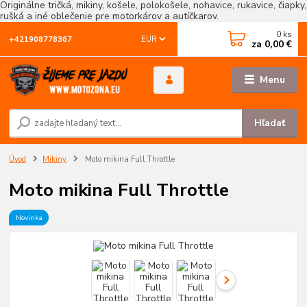
Originálne tričká, mikiny, košele, polokošele, nohavice, rukavice, čiapky,
rušká a iné oblečenie pre motorkárov a autíčkarov.
0
ks
EUR
+421908778367
za
0,00 €
Menu
Hľadať
Úvod
Mikiny
Moto mikina Full Throttle
Moto mikina Full Throttle
Novinka