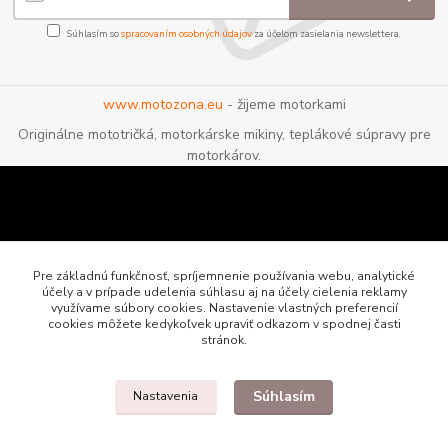
Súhlasím so
spracovaním osobných údajov
za účelom zasielania newslettera.
www.motozona.eu
- žijeme motorkami
Originálne mototričká, motorkárske mikiny, teplákové súpravy pre
motorkárov.
Pre základnú funkčnosť, spríjemnenie používania webu, analytické
účely a v prípade udelenia súhlasu aj na účely cielenia reklamy
využívame súbory cookies. Nastavenie vlastných preferencií
cookies môžete kedykoľvek upraviť odkazom v spodnej časti
stránok.
Súhlasím
Nastavenia
Motozona.eu - originálne a štýlové mototričká, mikiny a oblečenie pre