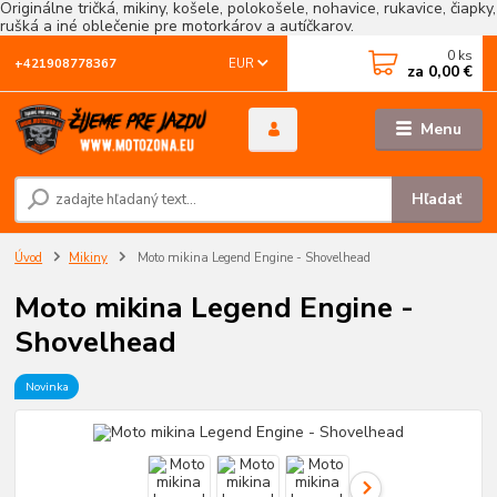
Originálne tričká, mikiny, košele, polokošele, nohavice, rukavice, čiapky,
rušká a iné oblečenie pre motorkárov a autíčkarov.
0
ks
EUR
+421908778367
za
0,00 €
Menu
Hľadať
Úvod
Mikiny
Moto mikina Legend Engine - Shovelhead
Moto mikina Legend Engine -
Shovelhead
Novinka