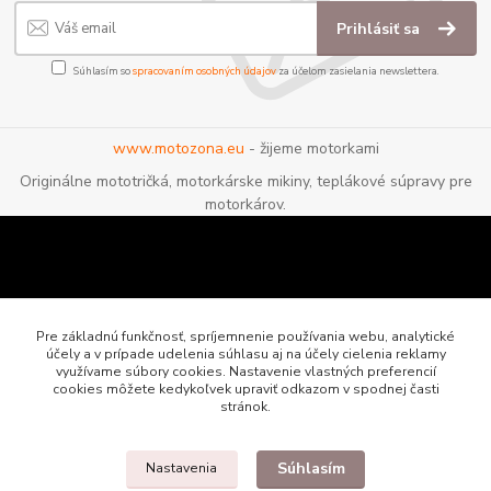
Prihlásiť sa
Súhlasím so
spracovaním osobných údajov
za účelom zasielania newslettera.
www.motozona.eu
- žijeme motorkami
Originálne mototričká, motorkárske mikiny, teplákové súpravy pre
motorkárov.
Pre základnú funkčnosť, spríjemnenie používania webu, analytické
účely a v prípade udelenia súhlasu aj na účely cielenia reklamy
využívame súbory cookies. Nastavenie vlastných preferencií
cookies môžete kedykoľvek upraviť odkazom v spodnej časti
stránok.
Súhlasím
Nastavenia