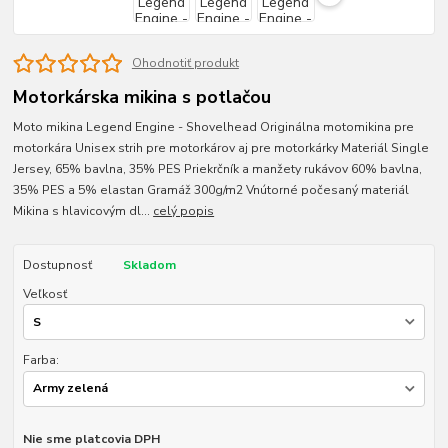
Ohodnotiť produkt
Motorkárska mikina s potlačou
Moto mikina Legend Engine - Shovelhead Originálna motomikina pre
motorkára Unisex strih pre motorkárov aj pre motorkárky Materiál Single
Jersey, 65% bavlna, 35% PES Priekrčník a manžety rukávov 60% bavlna,
35% PES a 5% elastan Gramáž 300g/m2 Vnútorné počesaný materiál
Mikina s hlavicovým dl...
celý popis
Dostupnosť
Skladom
Veľkosť
Farba:
Nie sme platcovia DPH