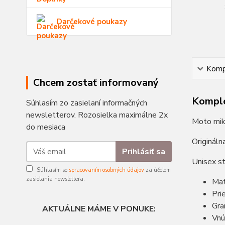
Darčekové poukazy
Kompl
Chcem zostať informovaný
Komple
Súhlasím zo zasielaní informačných
newsletterov. Rozosielka maximálne 2x
Moto miki
do mesiaca
Originál
Prihlásiť sa
Unisex st
Súhlasím so
spracovaním osobných údajov
za účelom
zasielania newslettera.
Mat
Pri
Gr
AKTUÁLNE MÁME V PONUKE:
Vnú