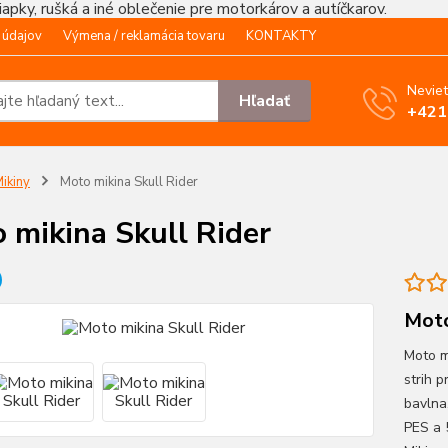
čiapky, rušká a iné oblečenie pre motorkárov a autíčkarov.
 údajov
Výmena / reklamácia tovaru
KONTAKTY
Neviet
Hľadať
+421
ikiny
Moto mikina Skull Rider
 mikina Skull Rider
Moto
Moto m
strih 
bavlna
PES a 