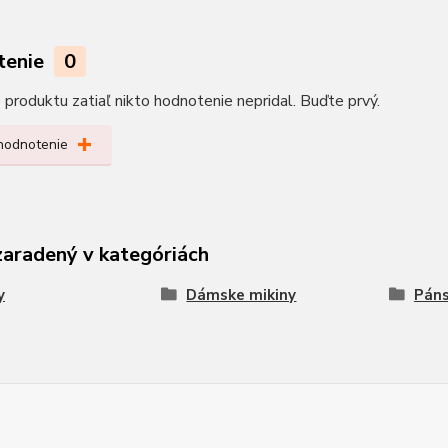
tenie
0
produktu zatiaľ nikto hodnotenie nepridal. Buďte prvý.
 hodnotenie
zaradený v kategóriách
y
Dámske mikiny
Páns