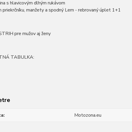
ina s hlavicovým dlhým rukávom
 priekrčníku, manžety a spodný Lem - rebrovaný úplet 1+1
TRIH pre mužov aj ženy
TNÁ TABULKA:
etre
ca
Motozona.eu