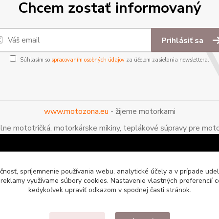
Chcem zostať informovaný
Prihlásiť sa
Súhlasím so
spracovaním osobných údajov
za účelom zasielania newslettera.
www.motozona.eu
- žijeme motorkami
álne mototričká, motorkárske mikiny, teplákové súpravy pre moto
čnosť, spríjemnenie používania webu, analytické účely a v prípade udel
a reklamy využívame súbory cookies. Nastavenie vlastných preferencií 
kedykoľvek upraviť odkazom v spodnej časti stránok.