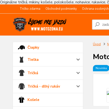
Originálne tričká, mikiny, košele, polokošele, nohavice, rukavice, 
Tričko zdarma
Obchodné podmienky
Ochrana osobných
Úvod
M
Čiapky
Moto
Tielka
Novinka
Tričká
Tričká - dlhý rukáv
Košele