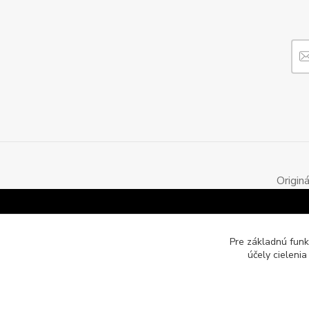
Origin
Pre základnú funk
účely cieleni