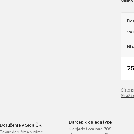
Mikina
Dos
Veľ
Nie
25
Číslo p
Strážiť
Darček k objednávke
Doručenie v SR a ČR
K objednávke nad 70€
Tovar doručíme v rámci