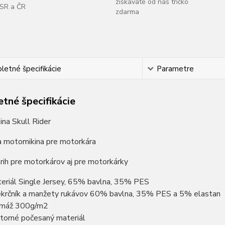
získavate od nás tričko
SR a ČR
zdarma
etné špecifikácie
Parametre
tné špecifikácie
na Skull Rider
na motomikina pre motorkára
rih pre motorkárov aj pre motorkárky
eriál Single Jersey, 65% bavlna, 35% PES
ekrčník a manžety rukávov 60% bavlna, 35% PES a 5% elastan
amáž 300g/m2
torné počesaný materiál