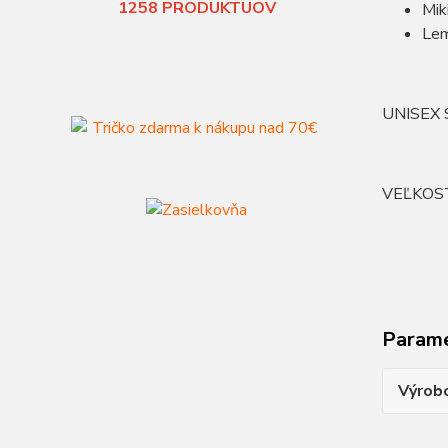
1258
PRODUKTUOV
Mik
Lem
UNISEX S
VEĽKOS
Param
Výrob