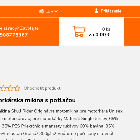
Prihlásenie
EUR
e si rady? Zavolajte.
0
ks
za
0,00 €
908778367
Ohodnotiť produkt
rkárska mikina s potlačou
ikina Skull Rider Originálna motomikina pre motorkára Unisex
pre motorkárov aj pre motorkárky Materiál Single Jersey, 65%
, 35% PES Priekrčník a manžety rukávov 60% bavlna, 35%
5% elastan Gramáž 300g/m2 Vnútorné počesaný materiál