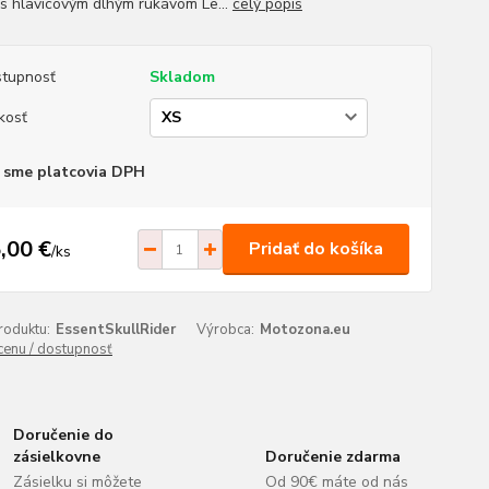
 s hlavicovým dlhým rukávom Le...
celý popis
tupnosť
Skladom
kosť
 sme platcovia DPH
,00 €
Pridať do košíka
/
ks
roduktu:
EssentSkullRider
Výrobca:
Motozona.eu
 cenu / dostupnosť
Doručenie do
zásielkovne
Doručenie zdarma
Zásielku si môžete
Od 90€ máte od nás