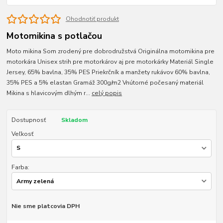
Ohodnotiť produkt
Motomikina s potlačou
Moto mikina Som zrodený pre dobrodružstvá Originálna motomikina pre
motorkára Unisex strih pre motorkárov aj pre motorkárky Materiál Single
Jersey, 65% bavlna, 35% PES Priekrčník a manžety rukávov 60% bavlna,
35% PES a 5% elastan Gramáž 300g/m2 Vnútorné počesaný materiál
Mikina s hlavicovým dlhým r...
celý popis
Dostupnosť
Skladom
Veľkosť
Farba:
Nie sme platcovia DPH