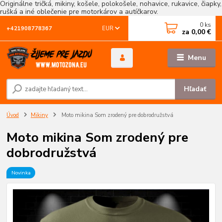
Originálne tričká, mikiny, košele, polokošele, nohavice, rukavice, čiapky,
rušká a iné oblečenie pre motorkárov a autíčkarov.
0
ks
EUR
+421908778367
za
0,00 €
Menu
Hľadať
Úvod
Mikiny
Moto mikina Som zrodený pre dobrodružstvá
Moto mikina Som zrodený pre
dobrodružstvá
Novinka