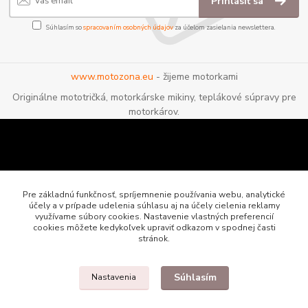
Prihlásiť sa
Súhlasím so
spracovaním osobných údajov
za účelom zasielania newslettera.
www.motozona.eu
- žijeme motorkami
Originálne mototričká, motorkárske mikiny, teplákové súpravy pre
motorkárov.
Pre základnú funkčnosť, spríjemnenie používania webu, analytické
účely a v prípade udelenia súhlasu aj na účely cielenia reklamy
využívame súbory cookies. Nastavenie vlastných preferencií
cookies môžete kedykoľvek upraviť odkazom v spodnej časti
stránok.
Súhlasím
Nastavenia
Motozona.eu - originálne a štýlové mototričká, mikiny a oblečenie pre