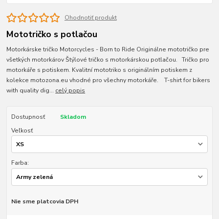
Ohodnotiť produkt
Mototričko s potlačou
Motorkárske tričko Motorcycles - Born to Ride Originálne mototričko pre
všetkých motorkárov Štýlové tričko s motorkárskou potlačou. Tričko pro
motorkáře s potiskem. Kvalitní mototriko s originálním potiskem z
kolekce motozona.eu vhodné pro všechny motorkáře. T-shirt for bikers
with quality dig...
celý popis
Dostupnosť
Skladom
Veľkosť
Farba:
Nie sme platcovia DPH