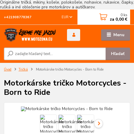
Originálne tričká, mikiny, košele, polokošele, nohavice, rukavice, čiapky,
rušká a iné oblečenie pre motorkárov a autíčkarov.
0
ks
EUR
+421908778367
za
0,00 €
Menu
Hľadať
Úvod
Tričká
Motorkárske tričko Motorcycles - Born to Ride
Motorkárske tričko Motorcycles -
Born to Ride