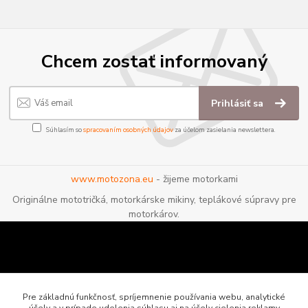
Chcem zostať informovaný
Prihlásiť sa
Súhlasím so
spracovaním osobných údajov
za účelom zasielania newslettera.
www.motozona.eu
- žijeme motorkami
Originálne mototričká, motorkárske mikiny, teplákové súpravy pre
motorkárov.
Pre základnú funkčnosť, spríjemnenie používania webu, analytické