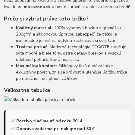
nedá dopustiť na kvalitné a štýlové oblečenie. Vyberte si poctivú
kvalitu od
motozona.sk
a noste surovú silu blesku hrdo na hrudi!
Prečo si vybrať práve toto tričko?
Kvalitný materiál:
100% výberová bavlna s gramážou
200g/m² a silikónovou úpravou zabezpečí, že tričko je
mimoriadne jemné na dotyk a zachováva si svoj tvar.
Trvácna potlač:
Moderná technológia DTG/DTF zaručuje
sýte modré a biele tóny, ostré detaily bleskov a vysokú
odolnosť potlače, ktorá nepraská.
Maximálny komfort:
Silikónový finiš dodáva látke
exkluzívny povrch, znižuje krčivosť a uľahčuje údržbu trička
po náročnom dni plnom zážitkov.
Veľkostná tabuľka
✅
Poctivo tlačíme už od roku 2014
✅
Doprava zadarmo pri nákupe nad 80 €