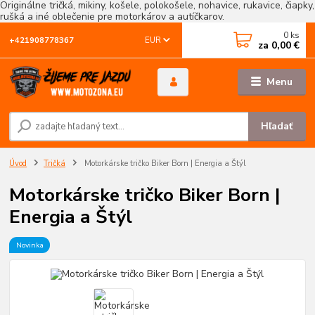
Originálne tričká, mikiny, košele, polokošele, nohavice, rukavice, čiapky,
rušká a iné oblečenie pre motorkárov a autíčkarov.
0
ks
EUR
+421908778367
za
0,00 €
Menu
Hľadať
Úvod
Tričká
Motorkárske tričko Biker Born | Energia a Štýl
Motorkárske tričko Biker Born |
Energia a Štýl
Novinka