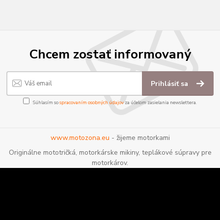
Chcem zostať informovaný
Prihlásiť sa
Súhlasím so
spracovaním osobných údajov
za účelom zasielania newslettera.
www.motozona.eu
- žijeme motorkami
Originálne mototričká, motorkárske mikiny, teplákové súpravy pre
motorkárov.