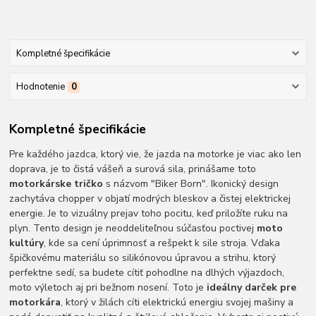
Kompletné špecifikácie
Hodnotenie
0
Kompletné špecifikácie
Pre každého jazdca, ktorý vie, že jazda na motorke je viac ako len
doprava, je to čistá vášeň a surová sila, prinášame toto
motorkárske tričko
s názvom "Biker Born". Ikonický design
zachytáva chopper v objatí modrých bleskov a čistej elektrickej
energie. Je to vizuálny prejav toho pocitu, keď priložíte ruku na
plyn. Tento design je neoddeliteľnou súčasťou poctivej
moto
kultúry
, kde sa cení úprimnosť a rešpekt k sile stroja. Vďaka
špičkovému materiálu so silikónovou úpravou a strihu, ktorý
perfektne sedí, sa budete cítiť pohodlne na dlhých výjazdoch,
moto výletoch aj pri bežnom nosení. Toto je
ideálny darček pre
motorkára
, ktorý v žilách cíti elektrickú energiu svojej mašiny a