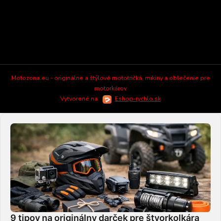
Motozona.eu - originálne a štýlové mototričká, mikiny a oblečenie pre
motorkárov
Vytvorené na
Eshop-rychlo.sk
9 tipov na originálny darček pre štvorkolkára