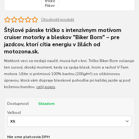
Ohodnotiť produkt
Štýlové pánske tričko s intenzívnym motívom
cruiser motorky a bleskov "Biker Born" – pre
jazdcov, ktorí cítia energiu v žilách od
motozona.sk.
Niektoré veci sa nedajú naučiť, musia byť v krvi. Tričko Biker Born oslavuje
ten surový, divoký moment, kedy sa spája blesk, hrom a rachot V-Twin
motora. Užite si prémiovú 100% bavlnu (200g/m²) so silikónovou
úpravou, ktorá vám dopraje bleskové pohodlie pri každej jazde aj pod
koženou bundou.
celý popis
Dostupnosť
Skladom
Veľkosť
Nie sme platcovia DPH