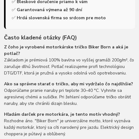
✅
Bleskové doručenie priamo k vám
✅
Garantovaná výmena až 90 dní
✅
Hrdá slovenská firma so srdcom pre moto
Často kladené otázky (FAQ)
Z čoho je vyrobené motorkárske tričko Biker Born a aká je
potlač?
Základom je prémiová 100% bavlna vo vyššej gramáži 200g/m², čo
zaručuje dlhú životnosť. Potlač realizujeme profi technológiou
DTG/DTF, ktorá je pružná a vysoko odolná voči opotrebovaniu.
Ako sa správne starať o tričko, aby mi vydržalo čo najdlhšie?
Odporúčame pranie naruby pri teplote 30–40 °C. Vyhnite sa
agresívnej chémii a sušičke. Pri žehlení odporúčame tričko obrátiť
naruby, aby ste chránili dizajn blesku.
Hľadám darček pre motorkára, je tento motív vhodný?
Rozhodne áno. "Biker Born" je univerzálne motto, ktoré vyznáva
každý motorkár, ktorý sa cíti narodený pre jazdu. Elektrický design
choppera je pútavý a obľúbený.