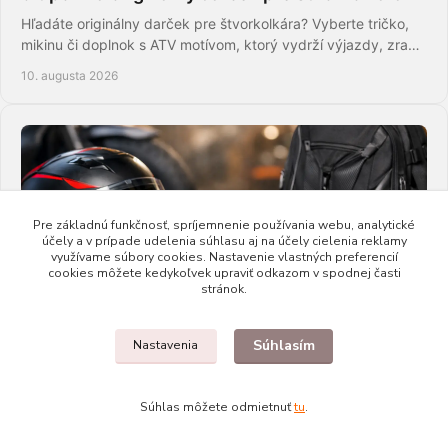
Hľadáte originálny darček pre štvorkolkára? Vyberte tričko,
mikinu či doplnok s ATV motívom, ktorý vydrží výjazdy, zrazy
aj garážové večery.
10. augusta 2026
Pre základnú funkčnosť, spríjemnenie používania webu, analytické
účely a v prípade udelenia súhlasu aj na účely cielenia reklamy
využívame súbory cookies. Nastavenie vlastných preferencií
cookies môžete kedykoľvek upraviť odkazom v spodnej časti
stránok.
10 tipov na darček pre motorkára na
narodeniny
Súhlasím
Nastavenia
Hľadáte darček pre motorkára na narodeniny? Vyberte
originálne moto oblečenie, doplnky alebo poukaz, ktorý trafí
Súhlas môžete odmietnuť
tu
.
jeho štýl aj vôňu benzínu na cestách.
10. augusta 2026