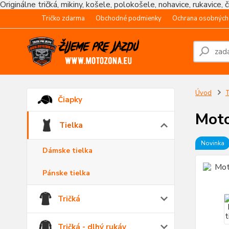
Originálne tričká, mikiny, košele, polokošele, nohavice, rukavice, 
Tričko zdarma
Obchodné podmienky
Ochrana osobných
Úvod
T
Čiapky
Moto
Tielka
Novinka
Dámske tielka
Pánske tielka
Tričká
Tričká - dlhý rukáv