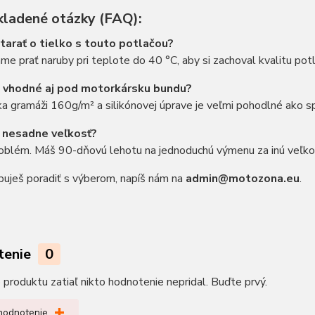
kladené otázky (FAQ):
tarať o tielko s touto potlačou?
e prať naruby pri teplote do 40 °C, aby si zachoval kvalitu potl
o vhodné aj pod motorkársku bundu?
a gramáži 160g/m² a silikónovej úprave je veľmi pohodlné ako sp
 nesadne veľkosť?
roblém. Máš 90-dňovú lehotu na jednoduchú výmenu za inú veľko
uješ poradiť s výberom, napíš nám na
admin@motozona.eu
.
tenie
0
produktu zatiaľ nikto hodnotenie nepridal. Buďte prvý.
 hodnotenie