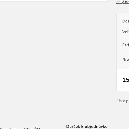
celý p
Dos
Veľ
Far
Nie
15
Číslo p
Darček k objednávke