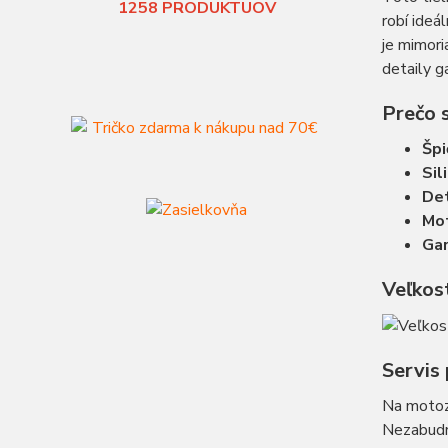
1258
PRODUKTUOV
robí ideá
je mimori
detaily g
Prečo s
Špi
Sil
Det
Mot
Gar
Veľkos
Servis 
Na motoz
Nezabudni