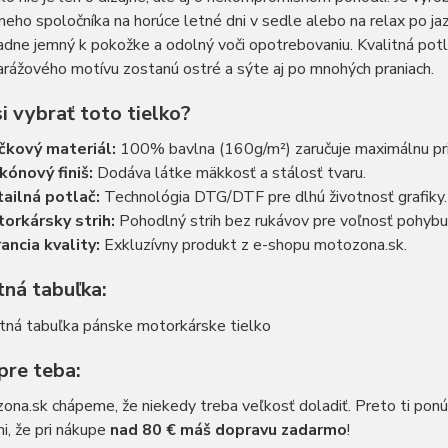
lneho spoločníka na horúce letné dni v sedle alebo na relax po ja
adne jemný k pokožke a odolný voči opotrebovaniu. Kvalitná pot
arážového motívu zostanú ostré a sýte aj po mnohých praniach.
i vybrať toto tielko?
čkový materiál:
100% bavlna (160g/m²) zaručuje maximálnu pr
ikónový finiš:
Dodáva látke mäkkosť a stálosť tvaru.
ailná potlač:
Technológia DTG/DTF pre dlhú životnosť grafiky.
orkársky strih:
Pohodlný strih bez rukávov pre voľnosť pohybu
ancia kvality:
Exkluzívny produkt z e-shopu motozona.sk.
tná tabuľka:
pre teba:
ona.sk chápeme, že niekedy treba veľkosť doladiť. Preto ti po
, že pri nákupe
nad 80 € máš dopravu zadarmo
!