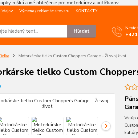
čiapky, rušká a iné oblečenie pre motorkárov a autíčkarov.
 údajov
Výmena / reklamácia tovaru
KONTAKTY
Neviet
Hľadať
+421
ielka
Motorkárske tielko Custom Choppers Garage – Ži svoj život
rkárske tielko Custom Choppers 
Páns
Gara
Vstúp 
Custom
kultúry