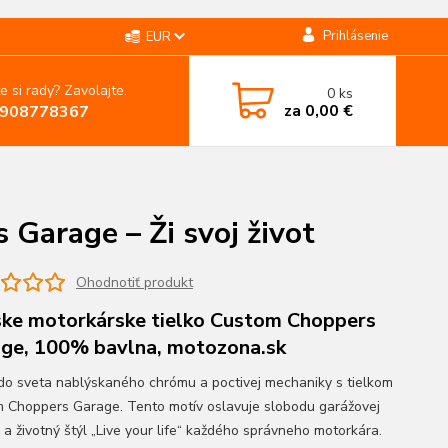
Prihlásenie
EUR
e si rady? Zavolajte.
0
ks
za
0,00 €
908778367
Garage – Ži svoj život
Ohodnotiť produkt
ke motorkárske tielko Custom Choppers
ge, 100% bavlna, motozona.sk
do sveta nablýskaného chrómu a poctivej mechaniky s tielkom
 Choppers Garage. Tento motív oslavuje slobodu garážovej
 a životný štýl „Live your life“ každého správneho motorkára.