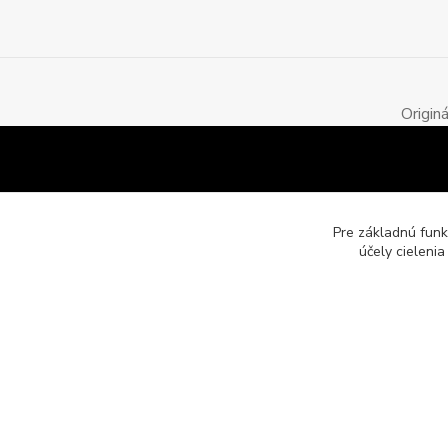
Origin
Pre základnú funk
účely cieleni
Motozona.eu - originálne a štýlové mototričká, mikiny a obleč