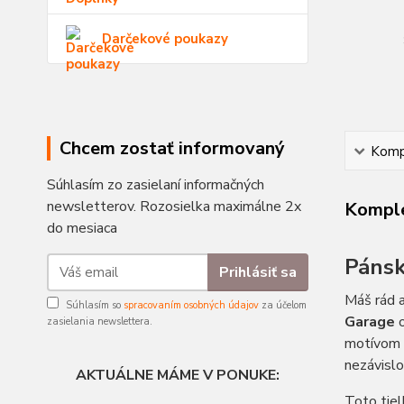
Darčekové poukazy
Chcem zostať informovaný
Kompl
Súhlasím zo zasielaní informačných
newsletterov. Rozosielka maximálne 2x
Komple
do mesiaca
Pánsk
Prihlásiť sa
Máš rád a
Súhlasím so
spracovaním osobných údajov
za účelom
Garage
zasielania newslettera.
motívom m
nezávislo
AKTUÁLNE MÁME V PONUKE:
Toto tiel