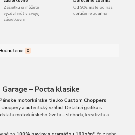
zásielkovne
Doručenie zdarma
Zásielku si môžete
Od 90€ máte od nás
vyzdvihnúť v svojej
doručenie zdarma
zásielkovni
Hodnotenie
0
Garage – Pocta klasike
Pánske motorkárske tielko Custom Choppers
é choppery a autentický vzhľad. Detailná grafika s
odstatu motorkárskeho života – slobodu, kreativitu a
obené zo
100% bavlny s gramážou 160g/m²
, čo z neho