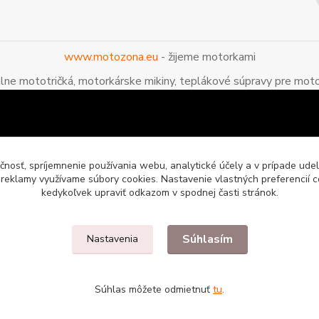
www.motozona.eu
- žijeme motorkami
álne mototričká, motorkárske mikiny, teplákové súpravy pre moto
čnosť, spríjemnenie používania webu, analytické účely a v prípade udel
a reklamy využívame súbory cookies. Nastavenie vlastných preferencií 
kedykoľvek upraviť odkazom v spodnej časti stránok.
Súhlasím
Nastavenia
enie pre motorkárov
Súhlas môžete odmietnuť
tu
.