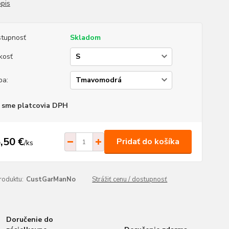
opis
tupnosť
Skladom
kosť
ba:
 sme platcovia DPH
,50 €
Pridať do košíka
/
ks
roduktu:
CustGarManNo
Strážiť cenu / dostupnosť
Doručenie do