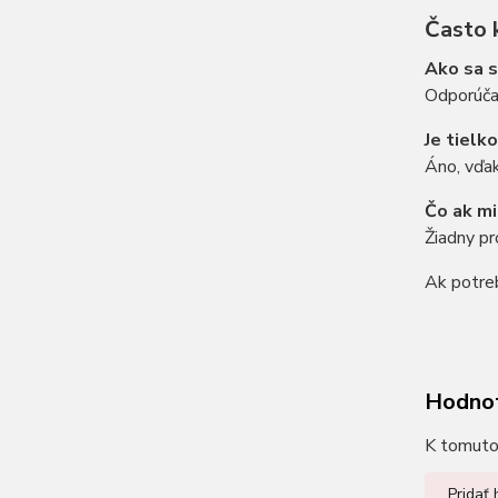
Často 
Ako sa s
Odporúčam
Je tielk
Áno, vďak
Čo ak mi
Žiadny p
Ak potreb
Hodno
K tomuto 
Pridať