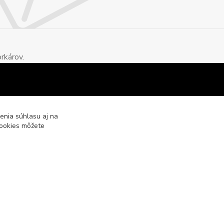
rkárov.
enia súhlasu aj na
cookies môžete
Vytvorené na
Eshop-rychlo.sk