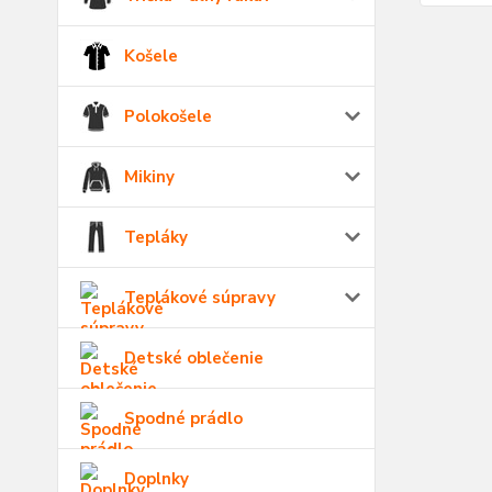
Košele
Polokošele
Mikiny
Tepláky
Teplákové súpravy
Detské oblečenie
Spodné prádlo
Doplnky