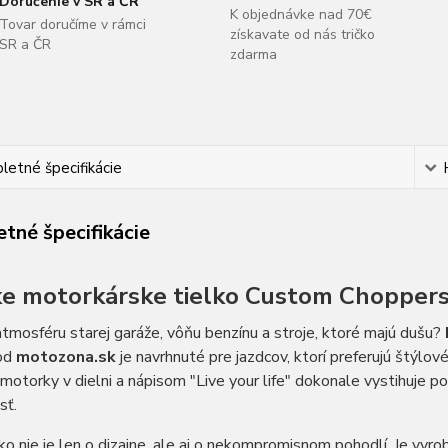
Doručenie v SR a ČR
K objednávke nad 70€
Tovar doručíme v rámci
získavate od nás tričko
SR a ČR
zdarma
etné špecifikácie
tné špecifikácie
e motorkárske tielko Custom Choppers 
tmosféru starej garáže, vôňu benzínu a stroje, ktoré majú dušu?
od
motozona.sk
je navrhnuté pre jazdcov, ktorí preferujú štýlov
otorky v dielni a nápisom "Live your life" dokonale vystihuje p
sť.
ko nie je len o dizajne, ale aj o nekompromisnom pohodlí. Je vyr