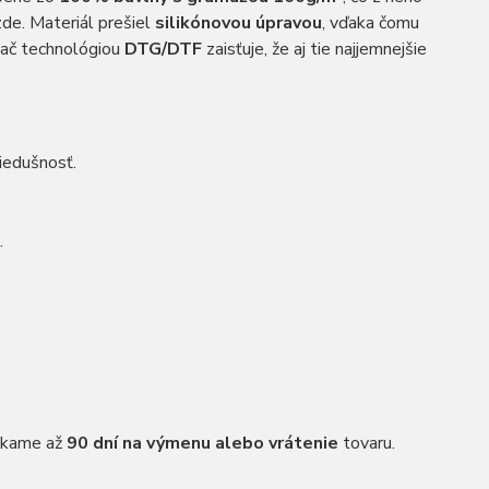
zde. Materiál prešiel
silikónovou úpravou
, vďaka čomu
lač technológiou
DTG/DTF
zaisťuje, že aj tie najjemnejšie
iedušnosť.
.
núkame až
90 dní na výmenu alebo vrátenie
tovaru.