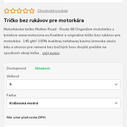
Ohodnotiť produkt
Tričko bez rukávov pre motorkára
Motorkárske tielko Mother Road - Route 66 Originálne mototielko z
kolekcie www.motozona.eu Kvalitné a originálne tričko bez rukávov pre
motorkára 145 g/m² 100% kvalitnej neťahavej bavlny lemovka okolo
krku a otvorov pre ramená bez bočných švov dvojité prešitie na
spodnom okraji trička...
celý popis
Dostupnosť
Skladom
Veľkosť
Farba:
Nie sme platcovia DPH