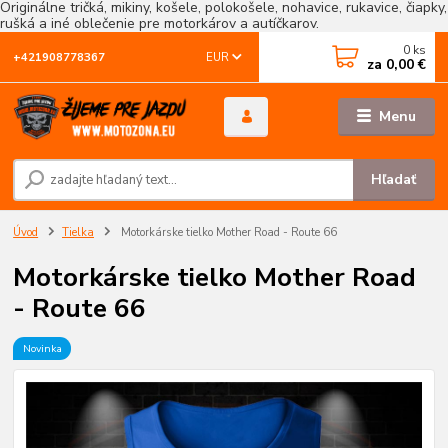
Originálne tričká, mikiny, košele, polokošele, nohavice, rukavice, čiapky,
rušká a iné oblečenie pre motorkárov a autíčkarov.
0
ks
EUR
+421908778367
za
0,00 €
Menu
Hľadať
Úvod
Tielka
Motorkárske tielko Mother Road - Route 66
Motorkárske tielko Mother Road
- Route 66
Novinka