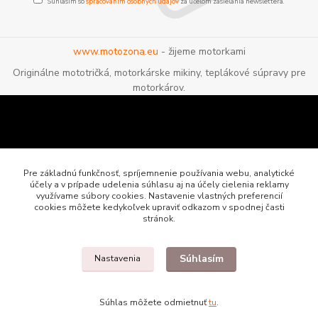
Súhlasím so
spracovaním osobných údajov
za účelom zasielania newslettera.
www.motozona.eu
- žijeme motorkami
Originálne mototričká, motorkárske mikiny, teplákové súpravy pre
motorkárov.
Pre základnú funkčnosť, spríjemnenie používania webu, analytické
účely a v prípade udelenia súhlasu aj na účely cielenia reklamy
využívame súbory cookies. Nastavenie vlastných preferencií
cookies môžete kedykoľvek upraviť odkazom v spodnej časti
stránok.
Súhlasím
Nastavenia
Motozona.eu - originálne a štýlové mototričká, mikiny a oblečenie pre
motorkárov
Súhlas môžete odmietnuť
tu
.
Vytvorené na
Eshop-rychlo.sk