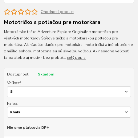
Ohodnotiť produkt
Mototričko s potlačou pre motorkára
Motorkárske tričko Adventure Explore Originálne mototričko pre
všetkých motorkárov Štýlové tričko s motorkárskou potlačou pre
motorkára. Ak hľadáte darček pre motorkára, moto tričká a iné oblečenie
z nášho eshopu motozona.eu sú skveľou voľbou. Ak nesadne veľkosť,
farba alebo aj motív - bez problé...
celý popis
Dostupnosť
Skladom
Veľkosť
Farba:
Nie sme platcovia DPH