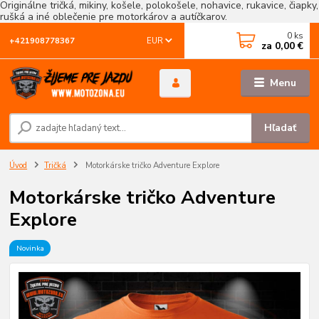
Originálne tričká, mikiny, košele, polokošele, nohavice, rukavice, čiapky,
rušká a iné oblečenie pre motorkárov a autíčkarov.
0
ks
EUR
+421908778367
za
0,00 €
Menu
Hľadať
Úvod
Tričká
Motorkárske tričko Adventure Explore
Motorkárske tričko Adventure
Explore
Novinka