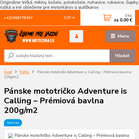
Originálne tričká, mikiny, košele, polokošele, nohavice, rukavice, čiapky,
rušká a iné oblečenie pre motorkárov a autíčkarov.
0
ks
EUR
+421908778367
za
0,00 €
Menu
Hľadať
Úvod
Tričká
Pánske mototričko Adventure is Calling – Prémiová bavlna
200g/m2
Pánske mototričko Adventure is
Calling – Prémiová bavlna
200g/m2
Novinka