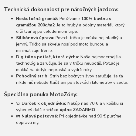
Technická dokonalosť pre náročných jazdcov:
Neskutočná gramáž:
Používame
100% bavlnu s
gramážou 200g/m2
. Je to hrubý a odolný materiál, ktorý
drží tvar aj po celodennom tripe.
Silikónová úprava:
Povrch trička je vďaka nej hladký a
jemný. Tričko sa skvele nosí pod moto bundou a
minimalizuje trenie.
Digitálna potlač, ktorá dýcha:
Naša najmodernejšia
technológia zaručuje, že sa v tričku neupotiš. Potlač je
mäkká na dotyk, nepraská a vydrží roky.
Pohodlný strih:
Strih bez bočných švov zaručuje, že ťa
nikde nič nebude tlačiť ani po stovkách kilometrov v sedle.
Špeciálna ponuka MotoZóny:
👕
Darček k objednávke:
Nakúp nad 70 € a v košíku si
vyberieš ďalšie
tričko úplne ZADARMO
.
🚛
Nulové poštovné:
Pri objednávke nad 90 € platíme
dopravu my.