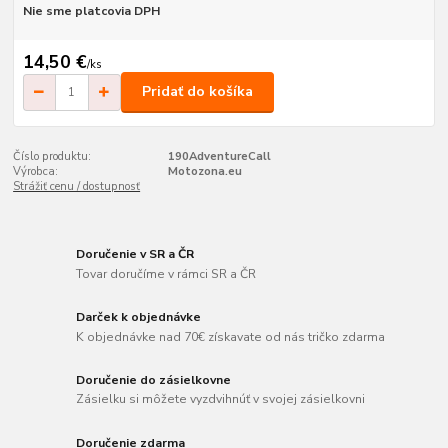
Nie sme platcovia DPH
14,50 €
/
ks
Pridať do košíka
Číslo produktu:
190AdventureCall
Výrobca:
Motozona.eu
Strážiť cenu / dostupnosť
Doručenie v SR a ČR
Tovar doručíme v rámci SR a ČR
Darček k objednávke
K objednávke nad 70€ získavate od nás tričko zdarma
Doručenie do zásielkovne
Zásielku si môžete vyzdvihnúť v svojej zásielkovni
Doručenie zdarma