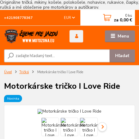
Originálne tričká, mikiny, košele, polokošele, nohavice, rukavice, čiapky,
rušká a iné oblečenie pre motorkárov a autíčkarov.
0
ks
EUR
+421908778367
za
0,00 €
Menu
Hľadať
Úvod
Tričká
Motorkárske tričko I Love Ride
Motorkárske tričko I Love Ride
Novinka