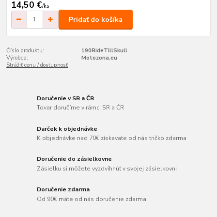
14,50 €
/
ks
Pridať do košíka
Číslo produktu:
190RideTillSkull
Výrobca:
Motozona.eu
Strážiť cenu / dostupnosť
Doručenie v SR a ČR
Tovar doručíme v rámci SR a ČR
Darček k objednávke
K objednávke nad 70€ získavate od nás tričko zdarma
Doručenie do zásielkovne
Zásielku si môžete vyzdvihnúť v svojej zásielkovni
Doručenie zdarma
Od 90€ máte od nás doručenie zdarma