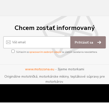
Chcem zostať informovaný
Prihlásiť sa
Súhlasím so
spracovaním osobných údajov
za účelom zasielania newslettera.
www.motozona.eu
- žijeme motorkami
Originálne mototričká, motorkárske mikiny, teplákové súpravy pre
motorkárov.