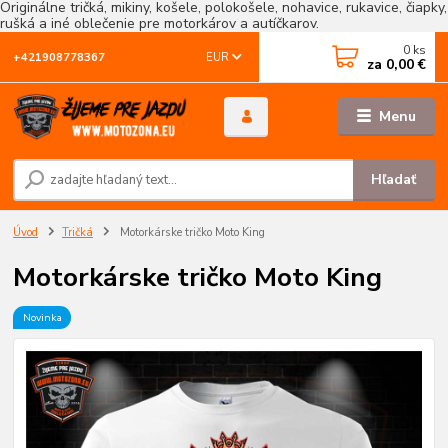
Originálne tričká, mikiny, košele, polokošele, nohavice, rukavice, čiapky,
rušká a iné oblečenie pre motorkárov a autíčkarov.
0
ks
EUR
+421908778367
za
0,00 €
Menu
Hľadať
Úvod
Tričká
Motorkárske tričko Moto King
Motorkárske tričko Moto King
Novinka