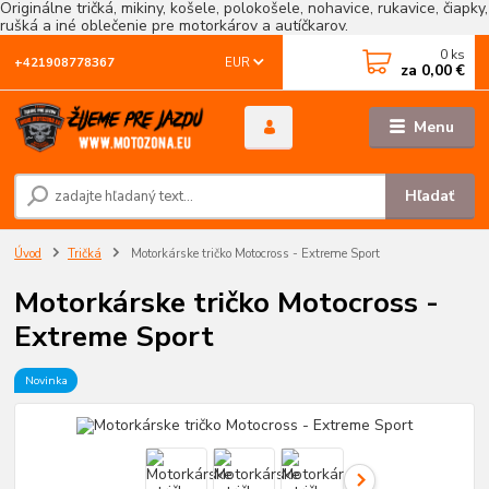
Originálne tričká, mikiny, košele, polokošele, nohavice, rukavice, čiapky,
rušká a iné oblečenie pre motorkárov a autíčkarov.
0
ks
EUR
+421908778367
za
0,00 €
Menu
Hľadať
Úvod
Tričká
Motorkárske tričko Motocross - Extreme Sport
Motorkárske tričko Motocross -
Extreme Sport
Novinka