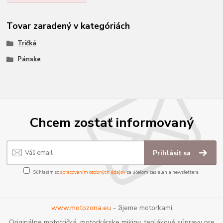
Tovar zaradený v kategóriách
Tričká
Pánske
Chcem zostať informovaný
Prihlásiť sa
Súhlasím so
spracovaním osobných údajov
za účelom zasielania newslettera.
www.motozona.eu
- žijeme motorkami
Originálne mototričká, motorkárske mikiny, teplákové súpravy pre