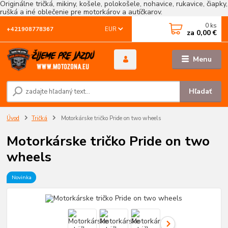
Originálne tričká, mikiny, košele, polokošele, nohavice, rukavice, čiapky,
rušká a iné oblečenie pre motorkárov a autíčkarov.
0
ks
EUR
+421908778367
za
0,00 €
Menu
Hľadať
Úvod
Tričká
Motorkárske tričko Pride on two wheels
Motorkárske tričko Pride on two
wheels
Novinka