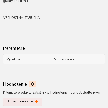
guľatý priekrčník
VEĽKOSTNÁ TABUĽKA:
Parametre
Výrobca
Motozona.eu
Hodnotenie
0
K tomuto produktu zatiaľ nikto hodnotenie nepridal. Buďte prvý.
Pridať hodnotenie