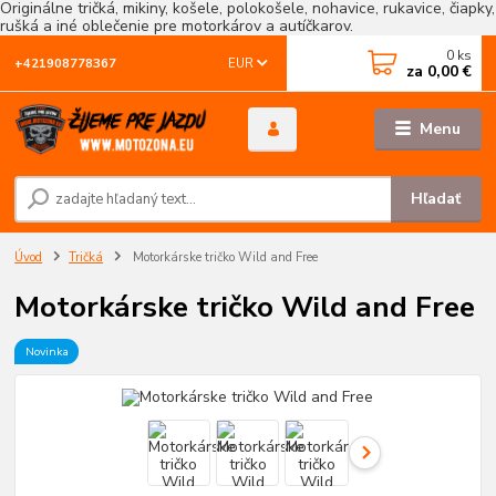
Originálne tričká, mikiny, košele, polokošele, nohavice, rukavice, čiapky,
rušká a iné oblečenie pre motorkárov a autíčkarov.
0
ks
EUR
+421908778367
za
0,00 €
Menu
Hľadať
Úvod
Tričká
Motorkárske tričko Wild and Free
Motorkárske tričko Wild and Free
Novinka