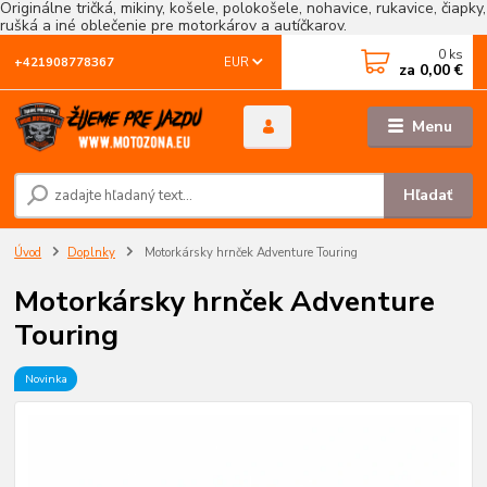
Originálne tričká, mikiny, košele, polokošele, nohavice, rukavice, čiapky,
rušká a iné oblečenie pre motorkárov a autíčkarov.
0
ks
EUR
+421908778367
za
0,00 €
Menu
Hľadať
Úvod
Doplnky
Motorkársky hrnček Adventure Touring
Motorkársky hrnček Adventure
Touring
Novinka