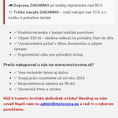
🚛
Doprava ZADARMO
pri každej objednávke nad 80 €.
👕
Tričko navyše ZADARMO
– stačí nakúpiť nad 70 € a v
košíku ti pribalíme darček.
✅ Kvalitná keramika s bielym lesklým povrchom
✅ Objem 330 ml – ideálna veľkosť na poriadny štart do dňa
✅ Vysokoodolná potlač s dlhou životnosťou a sýtymi
farbami
✅ Ergonomické uško pre pohodlný úchop
Prečo nakupovať u nás na www.motozona.sk?
✅ Sme motorkári telom aj dušou
✅ Svojej práci rozumieme už od roku 2014
✅ Bezproblémová výmena do 90 dní
✅ Slovenská firma a výroba
Máš k tomuto hrnčeku akékoľvek otázky? Neváhaj sa nám
ozvať! Napíš nám na
admin@motozona.eu
a radi ti s výberom
pomôžeme.