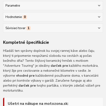
Parametre
Hodnotenie
0
Súvisiaci tovar
1
Kompletné špecifikácie
Hľadáš ten správny doplnok ku svojej rannej káve alebo čaju,
ktorý ti pripomenie nespútanú slobodu na cestách aj počas
bežného dňa? Tento štýlový keramický hrnček s motívom
"Adventure Touring" je ideálny
darček pre
každého motorkára,
ktorý žije pre cestovanie a nekonečné kilometre v sedle. Je
výborne
vhodné pre
každodenné používanie doma, v kancelárii
alebo pri kontrole výbavy v garáži. Zaručene funguje aj ako
perfektný
darček pre
tvojho parťáka, s ktorým zdieľaš vášeň pre
mototuristiku.
Ušetri na nákupe na motozona.sk: