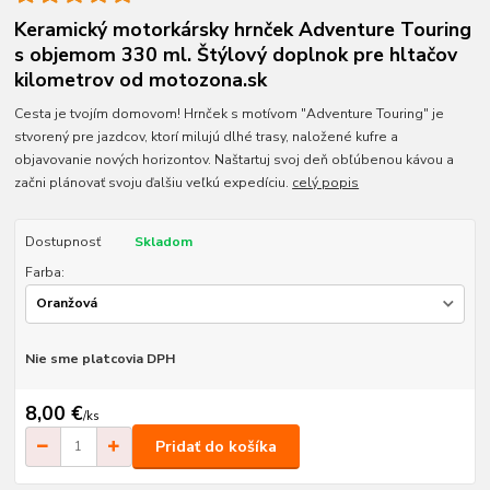
Keramický motorkársky hrnček Adventure Touring
s objemom 330 ml. Štýlový doplnok pre hltačov
kilometrov od motozona.sk
Cesta je tvojím domovom! Hrnček s motívom "Adventure Touring" je
stvorený pre jazdcov, ktorí milujú dlhé trasy, naložené kufre a
objavovanie nových horizontov. Naštartuj svoj deň obľúbenou kávou a
začni plánovať svoju ďalšiu veľkú expedíciu.
celý popis
Dostupnosť
Skladom
Farba:
Nie sme platcovia DPH
8,00 €
/
ks
Pridať do košíka