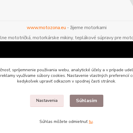
www.motozona.eu
- žijeme motorkami
álne mototričká, motorkárske mikiny, teplákové súpravy pre moto
čnosť, spríjemnenie používania webu, analytické účely a v prípade udel
a reklamy využívame súbory cookies. Nastavenie vlastných preferencií 
kedykoľvek upraviť odkazom v spodnej časti stránok.
Súhlasím
Nastavenia
enie pre motorkárov
Súhlas môžete odmietnuť
tu
.