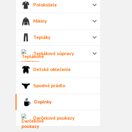
Polokošele
Mikiny
Tepláky
Teplákové súpravy
Detské oblečenie
Spodné prádlo
Doplnky
Darčekové poukazy