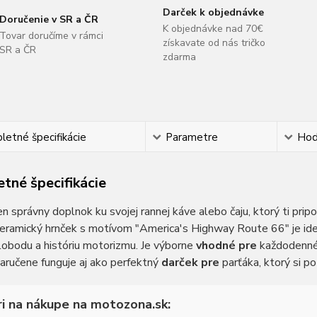
Darček k objednávke
Doručenie v SR a ČR
K objednávke nad 70€
Tovar doručíme v rámci
získavate od nás tričko
SR a ČR
zdarma
etné špecifikácie
Parametre
Hod
tné špecifikácie
n správny doplnok ku svojej rannej káve alebo čaju, ktorý ti pr
keramický hrnček s motívom "America's Highway Route 66" je id
slobodu a históriu motorizmu. Je výborne
vhodné pre
každodenné p
aručene funguje aj ako perfektný
darček pre
parťáka, ktorý si po
i na nákupe na motozona.sk: