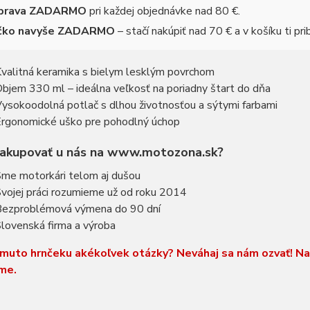
prava ZADARMO
pri každej objednávke nad 80 €.
ičko navyše ZADARMO
– stačí nakúpiť nad 70 € a v košíku ti pri
valitná keramika s bielym lesklým povrchom
bjem 330 ml – ideálna veľkosť na poriadny štart do dňa
ysokoodolná potlač s dlhou životnosťou a sýtymi farbami
rgonomické uško pre pohodlný úchop
nakupovať u nás na www.motozona.sk?
me motorkári telom aj dušou
vojej práci rozumieme už od roku 2014
ezproblémová výmena do 90 dní
lovenská firma a výroba
muto hrnčeku akékoľvek otázky? Neváhaj sa nám ozvať! N
me.