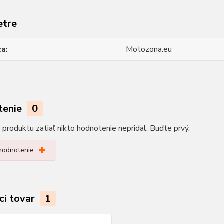
etre
ca
Motozona.eu
tenie
0
produktu zatiaľ nikto hodnotenie nepridal. Buďte prvý.
 hodnotenie
ci tovar
1