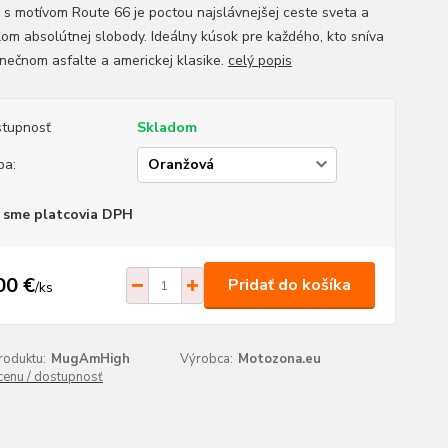
 s motívom Route 66 je poctou najslávnejšej ceste sveta a
om absolútnej slobody. Ideálny kúsok pre každého, kto sníva
nečnom asfalte a americkej klasike.
celý popis
tupnosť
Skladom
ba:
 sme platcovia DPH
00 €
Pridať do košíka
/
ks
roduktu:
MugAmHigh
Výrobca:
Motozona.eu
 cenu / dostupnosť