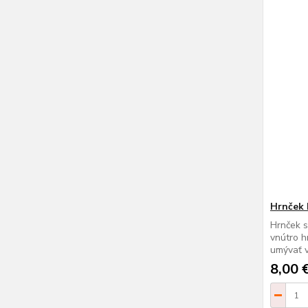
Hrnček
Hrnček 
vnútro h
umývať v
8,00 