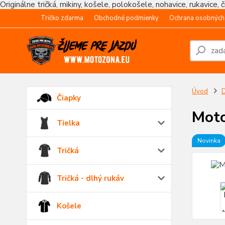
Originálne tričká, mikiny, košele, polokošele, nohavice, rukavice, 
Tričko zdarma
Obchodné podmienky
Ochrana osobných
Úvod
Čiapky
Moto
Tielka
Novinka
Tričká
Tričká - dlhý rukáv
Košele