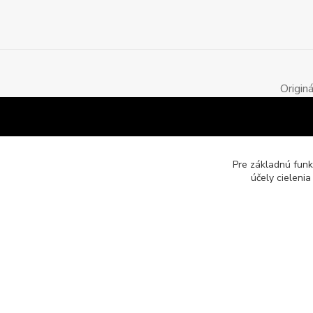
Origin
Pre základnú funk
účely cieleni
Motozona.eu - originálne a štýlové mototričká, mikiny a obleč