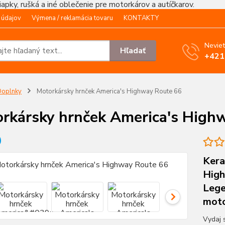
čiapky, rušká a iné oblečenie pre motorkárov a autíčkarov.
 údajov
Výmena / reklamácia tovaru
KONTAKTY
Neviet
Hľadať
+421
Doplnky
Motorkársky hrnček America's Highway Route 66
rkársky hrnček America's High
Kera
High
Lege
moto
Vydaj 