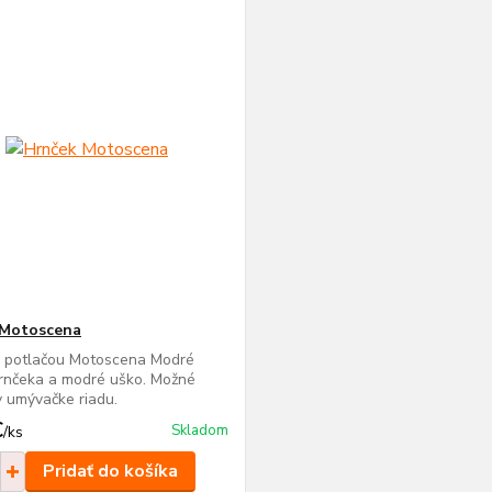
 Motoscena
s potlačou Motoscena Modré
rnčeka a modré uško. Možné
 umývačke riadu.
€
Skladom
/
ks
Pridať do košíka