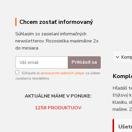
Chcem zostať informovaný
Súhlasím zo zasielaní informačných
newsletterov. Rozosielka maximálne 2x
do mesiaca
Kompl
Prihlásiť sa
Súhlasím so
spracovaním osobných údajov
za účelom
Komple
zasielania newslettera.
Hľadáš te
štýlový 
AKTUÁLNE MÁME V PONUKE:
klasiku, 
1258
PRODUKTUOV
mašine. Z
Ušetr