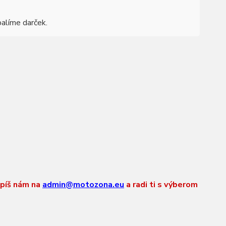
balíme darček.
apíš nám na
admin@motozona.eu
a radi ti s výberom