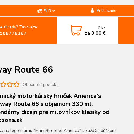
Prihlásenie
EUR
e si rady? Zavolajte.
0
ks
za
0,00 €
908778367
way Route 66
Ohodnotiť produkt
mický motorkársky hrnček America's
way Route 66 s objemom 330 ml.
ndárny dizajn pre milovníkov klasiky od
zona.sk
sa na legendárnu "Main Street of America" s každým dúškom!