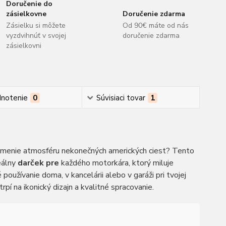
Doručenie do
zásielkovne
Doručenie zdarma
Zásielku si môžete
Od 90€ máte od nás
vyzdvihnúť v svojej
doručenie zdarma
zásielkovni
notenie
0
Súvisiaci tovar
1
ipomenie atmosféru nekonečných amerických ciest? Tento
eálny
darček pre
každého motorkára, ktorý miluje
oužívanie doma, v kancelárii alebo v garáži pri tvojej
trpí na ikonický dizajn a kvalitné spracovanie.