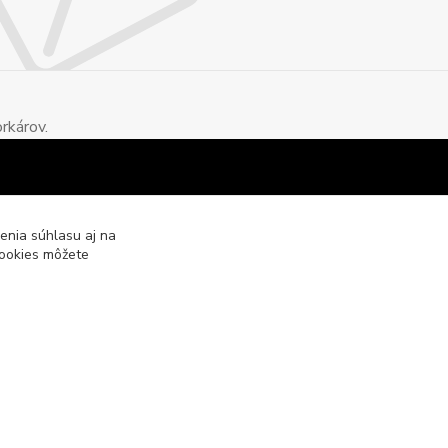
rkárov.
enia súhlasu aj na
cookies môžete
Vytvorené na
Eshop-rychlo.sk