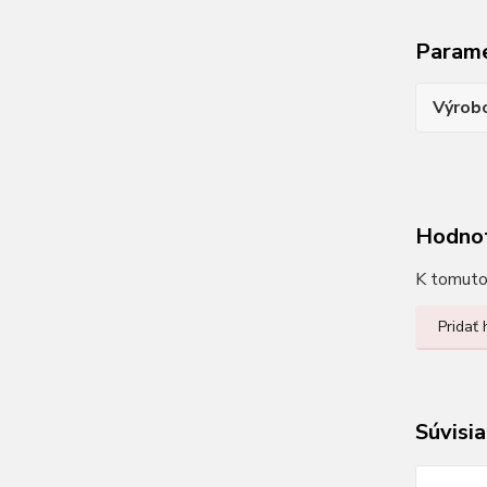
Param
Výrob
Hodno
K tomuto 
Pridať
Súvisia