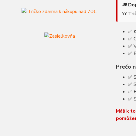
🚛
Do
👕
Tr
✅ K
✅ O
✅ V
✅ E
Prečo 
✅ S
✅ S
✅ B
✅ S
Máš k to
pomôže