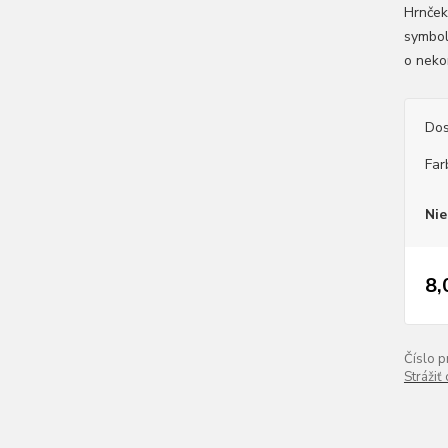
Hrnček
symbol
o neko
Dos
Far
Nie
8,
Číslo p
Strážiť