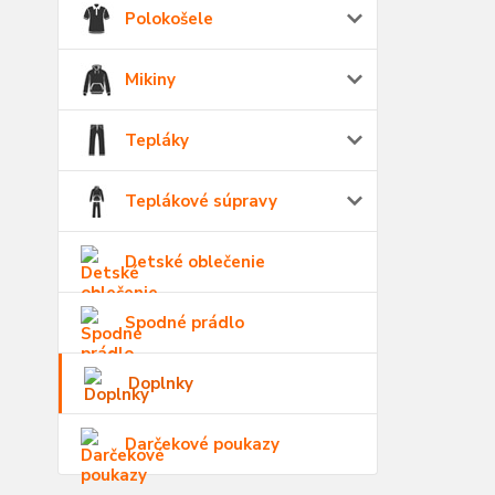
Polokošele
Mikiny
Tepláky
Teplákové súpravy
Detské oblečenie
Spodné prádlo
Doplnky
Darčekové poukazy