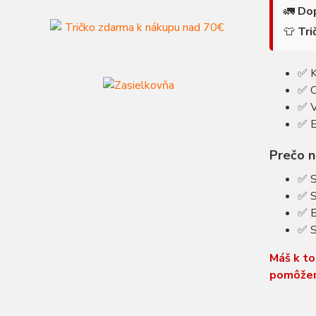
🚛
Do
👕
Tr
✅ K
✅ O
✅ V
✅ E
Prečo 
✅ S
✅ S
✅ B
✅ S
Máš k to
pomôže