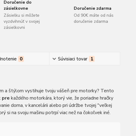
Doručenie do
zásielkovne
Doručenie zdarma
Zásielku si môžete
Od 90€ máte od nás
vyzdvihnúť v svojej
doručenie zdarma
zásielkovni
notenie
0
Súvisiaci tovar
1
pom a štýlom vystihuje tvoju vášeň pre motorky? Tento
 pre
každého motorkára, ktorý vie, že poriadne hračky
nie doma, v kancelárii alebo pri údržbe tvojej "veľkej
rý si na svoju mašinu potrpí viac než na čokoľvek iné.