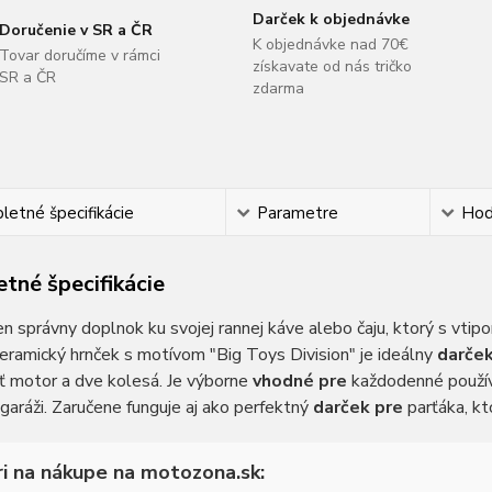
Darček k objednávke
Doručenie v SR a ČR
K objednávke nad 70€
Tovar doručíme v rámci
získavate od nás tričko
SR a ČR
zdarma
etné špecifikácie
Parametre
Hod
tné špecifikácie
n správny doplnok ku svojej rannej káve alebo čaju, ktorý s vti
eramický hrnček s motívom "Big Toys Division" je ideálny
darček
ť motor a dve kolesá. Je výborne
vhodné pre
každodenné používa
 garáži. Zaručene funguje aj ako perfektný
darček pre
parťáka, kto
i na nákupe na motozona.sk: