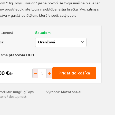
om "Big Toys Division" jasne hovorí, že tvoja mašina nie je len
ný prostriedok, ale tvoja najobľúbenejšia hračka. Vychutnaj si
ávu v garáži so štýlom, ktorý ti sedí.
celý popis
tupnosť
Skladom
ba:
 sme platcovia DPH
00 €
Pridať do košíka
/
ks
roduktu:
mugBigToys
Výrobca:
Motozona.eu
 cenu / dostupnosť