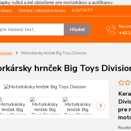
čiapky, rušká a iné oblečenie pre motorkárov a autíčkarov.
 údajov
Výmena / reklamácia tovaru
KONTAKTY
Neviet
Hľadať
+421
Doplnky
Motorkársky hrnček Big Toys Division
rkársky hrnček Big Toys Divisio
Kera
Divi
pre 
moto
Rozdie