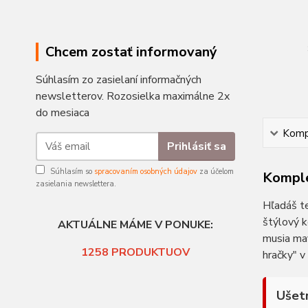
Chcem zostať informovaný
Súhlasím zo zasielaní informačných
newsletterov. Rozosielka maximálne 2x
do mesiaca
Kompl
Prihlásiť sa
Súhlasím so
spracovaním osobných údajov
za účelom
Komple
zasielania newslettera.
Hľadáš te
štýlový k
AKTUÁLNE MÁME V PONUKE:
musia ma
1258
PRODUKTUOV
hračky" v
Ušetr