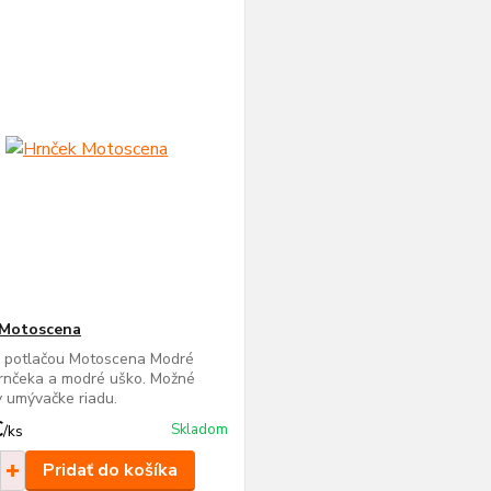
 Motoscena
s potlačou Motoscena Modré
rnčeka a modré uško. Možné
 umývačke riadu.
€
Skladom
/
ks
Pridať do košíka