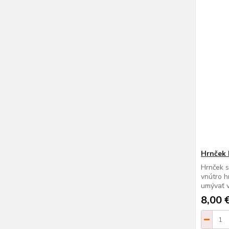
Hrnček
Hrnček 
vnútro h
umývať v
8,00 