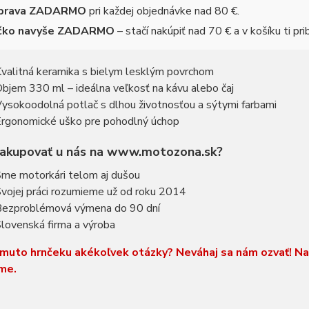
prava ZADARMO
pri každej objednávke nad 80 €.
ičko navyše ZADARMO
– stačí nakúpiť nad 70 € a v košíku ti pri
valitná keramika s bielym lesklým povrchom
bjem 330 ml – ideálna veľkosť na kávu alebo čaj
ysokoodolná potlač s dlhou životnosťou a sýtymi farbami
rgonomické uško pre pohodlný úchop
nakupovať u nás na www.motozona.sk?
me motorkári telom aj dušou
vojej práci rozumieme už od roku 2014
ezproblémová výmena do 90 dní
lovenská firma a výroba
muto hrnčeku akékoľvek otázky? Neváhaj sa nám ozvať! N
me.