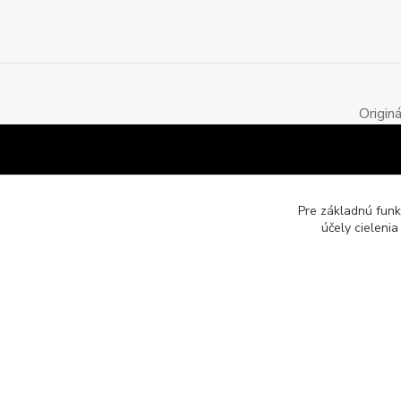
Origin
Pre základnú funk
účely cieleni
Motozona.eu - originálne a štýlové mototričká, mikiny a obleč