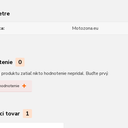
etre
ca
Motozona.eu
tenie
0
produktu zatiaľ nikto hodnotenie nepridal. Buďte prvý.
 hodnotenie
ci tovar
1