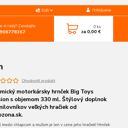
Prihlásenie
EUR
e si rady? Zavolajte.
0
ks
za
0,00 €
908778367
n
Ohodnotiť produkt
mický motorkársky hrnček Big Toys
sion s objemom 330 ml. Štýlový doplnok
milovníkov veľkých hračiek od
zona.sk.
l medzi chlapcom a mužom je len v cene jeho hračiek! Hrnček