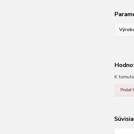
Param
Výrob
Hodno
K tomuto 
Pridať
Súvisia