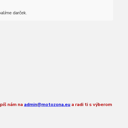
balíme darček.
apíš nám na
admin@motozona.eu
a radi ti s výberom