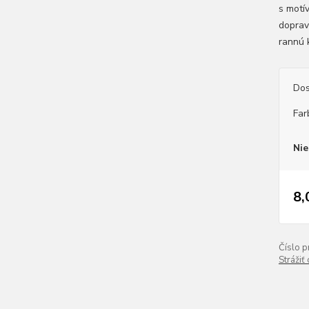
s motív
doprav
rannú k
Dos
Far
Nie
8,
Číslo p
Strážiť