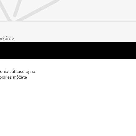
rkárov.
enia súhlasu aj na
cookies môžete
Vytvorené na
Eshop-rychlo.sk