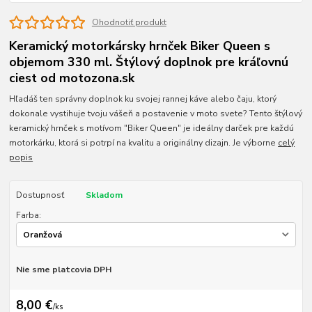
Ohodnotiť produkt
Keramický motorkársky hrnček Biker Queen s
objemom 330 ml. Štýlový doplnok pre kráľovnú
ciest od motozona.sk
Hľadáš ten správny doplnok ku svojej rannej káve alebo čaju, ktorý
dokonale vystihuje tvoju vášeň a postavenie v moto svete? Tento štýlový
keramický hrnček s motívom "Biker Queen" je ideálny darček pre každú
motorkárku, ktorá si potrpí na kvalitu a originálny dizajn. Je výborne
celý
popis
Dostupnosť
Skladom
Farba:
Nie sme platcovia DPH
8,00 €
/
ks