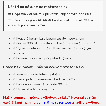
Ušetri na nákupe na motozona.sk:
🚛
Doprava ZADARMO
pri každej objednávke nad 80 €.
👕
Tričko navyše ZADARMO
– stačí nakúpiť nad 70 € a v
košíku ti pribalíme darček.
✅ Kvalitná keramika s bielym lesklým povrchom
✅ Objem 330 ml – ideálna veľkosť na ranný štart do dňa
✅ Vysokoodolná potlač s dlhou životnosťou a sýtymi
farbami
✅ Ergonomické uško pre pohodlný úchop
Prečo nakupovať u nás na www.motozona.sk?
✅ Sme motorkári telom aj dušou
✅ Svojej práci rozumieme už od roku 2014
✅ Bezproblémová výmena do 90 dní
✅ Slovenská firma a výroba
Máš k tomuto hrnčeku akékoľvek otázky? Neváhaj sa nám
ozvár! Napíš nám na
admin@motozona.eu
a radi ti s výberom