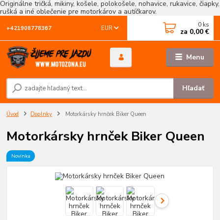
Originálne tričká, mikiny, košele, polokošele, nohavice, rukavice, čiapky,
rušká a iné oblečenie pre motorkárov a autíčkarov.
0
ks
EUR
+421908778367
za
0,00 €
Menu
Hľadať
Úvod
Doplnky
Motorkársky hrnček Biker Queen
Motorkársky hrnček Biker Queen
Novinka