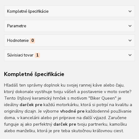
Kompletné špecifikácie
Parametre
Hodnotenie
0
Súvisiaci tovar
1
Kompletné špecifikácie
Hľadáš ten správny doplnok ku svojej rannej káve alebo čaju,
ktorý dokonale vystihuje tvoju vášeň a postavenie v moto svete?
Tento štýlový keramický hrnček s motívom "Biker Queen" je
ideálny
darček pre
každú motorkárku, ktorá si potrpí na kvalitu a
originálny dizajn. Je výborne
vhodné pre
každodenné používanie
doma, v kancelárii alebo pri príprave na ďalší výjazd. Zaručene
funguje aj ako perfektný
darček pre
tvoju partnerku, kamošku
alebo manželku, ktorá je pre teba skutočnou kráľovnou ciest.