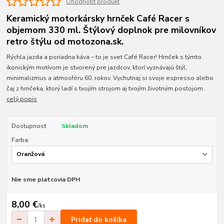
Ohodnotiť produkt
Keramický motorkársky hrnček Café Racer s
objemom 330 ml. Štýlový doplnok pre milovníkov
retro štýlu od motozona.sk.
Rýchla jazda a poriadna káva – to je svet Café Racer! Hrnček s týmto
ikonickým motívom je stvorený pre jazdcov, ktorí vyznávajú štýl,
minimalizmus a atmosféru 60. rokov. Vychutnaj si svoje espresso alebo
čaj z hrnčeka, ktorý ladí s tvojím strojom aj tvojím životným postojom.
celý popis
Dostupnosť
Skladom
Farba:
Nie sme platcovia DPH
8,00 €
/
ks
Pridať do košíka