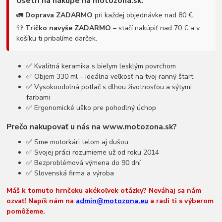
Ušetri na nákupe na motozona.sk:
🚛
Doprava ZADARMO
pri každej objednávke nad 80 €.
👕
Tričko navyše ZADARMO
– stačí nakúpiť nad 70 € a v
košíku ti pribalíme darček.
✅ Kvalitná keramika s bielym lesklým povrchom
✅ Objem 330 ml – ideálna veľkosť na tvoj ranný štart
✅ Vysokoodolná potlač s dlhou životnosťou a sýtymi
farbami
✅ Ergonomické uško pre pohodlný úchop
Prečo nakupovať u nás na www.motozona.sk?
✅ Sme motorkári telom aj dušou
✅ Svojej práci rozumieme už od roku 2014
✅ Bezproblémová výmena do 90 dní
✅ Slovenská firma a výroba
Máš k tomuto hrnčeku akékoľvek otázky? Neváhaj sa nám
ozvať! Napíš nám na
admin@motozona.eu
a radi ti s výberom
pomôžeme.