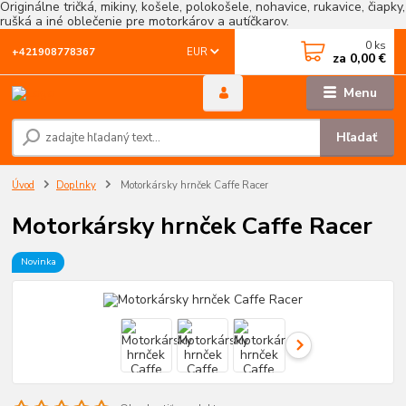
Originálne tričká, mikiny, košele, polokošele, nohavice, rukavice, čiapky,
rušká a iné oblečenie pre motorkárov a autíčkarov.
0
ks
EUR
+421908778367
za
0,00 €
Menu
Hľadať
Úvod
Doplnky
Motorkársky hrnček Caffe Racer
Motorkársky hrnček Caffe Racer
Novinka