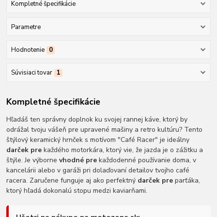
Kompletné špecifikácie
Parametre
Hodnotenie
0
Súvisiaci tovar
1
Kompletné špecifikácie
Hľadáš ten správny doplnok ku svojej rannej káve, ktorý by
odrážal tvoju vášeň pre upravené mašiny a retro kultúru? Tento
štýlový keramický hrnček s motívom "Café Racer" je ideálny
darček pre
každého motorkára, ktorý vie, že jazda je o zážitku a
štýle. Je výborne
vhodné pre
každodenné používanie doma, v
kancelárii alebo v garáži pri dolaďovaní detailov tvojho café
racera. Zaručene funguje aj ako perfektný
darček pre
parťáka,
ktorý hľadá dokonalú stopu medzi kaviarňami.