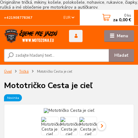
Originálne tričká, mikiny, košele, polokošele, nohavice, rukavice, čiapky,
rušká a iné oblečenie pre motorkárov a autíčkarov.
0
ks
EUR
+421908778367
za
0,00 €
Menu
Hľadať
Úvod
Tričká
Mototričko Cesta je cieľ
Mototričko Cesta je cieľ
Novinka