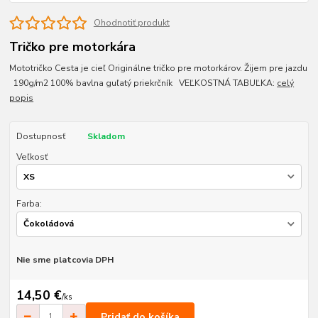
Ohodnotiť produkt
Tričko pre motorkára
Mototričko Cesta je cieľ Originálne tričko pre motorkárov. Žijem pre jazdu
190g/m2 100% bavlna guľatý priekrčník VEĽKOSTNÁ TABUĽKA:
celý
popis
Dostupnosť
Skladom
Veľkosť
Farba:
Nie sme platcovia DPH
14,50 €
/
ks
Pridať do košíka