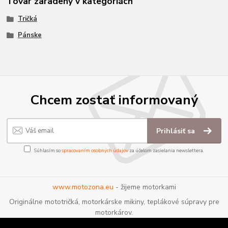
Tovar zaradený v kategóriách
Tričká
Pánske
Chcem zostať informovaný
Prihlásiť sa
Súhlasím so
spracovaním osobných údajov
za účelom zasielania newslettera.
www.motozona.eu
- žijeme motorkami
Originálne mototričká, motorkárske mikiny, teplákové súpravy pre
motorkárov.