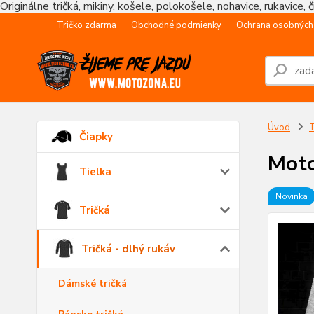
Originálne tričká, mikiny, košele, polokošele, nohavice, rukavice, 
Tričko zdarma
Obchodné podmienky
Ochrana osobných
Úvod
T
Čiapky
Moto
Tielka
Novinka
Tričká
Tričká - dlhý rukáv
Dámské tričká