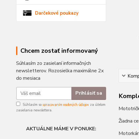
Darčekové poukazy
Chcem zostať informovaný
Súhlasím zo zasielaní informačných
newsletterov. Rozosielka maximálne 2x
Kompl
do mesiaca
Prihlásiť sa
Komple
Súhlasím so
spracovaním osobných údajov
za účelom
Mototrič
zasielania newslettera.
Žiadna ces
AKTUÁLNE MÁME V PONUKE:
Motorkár