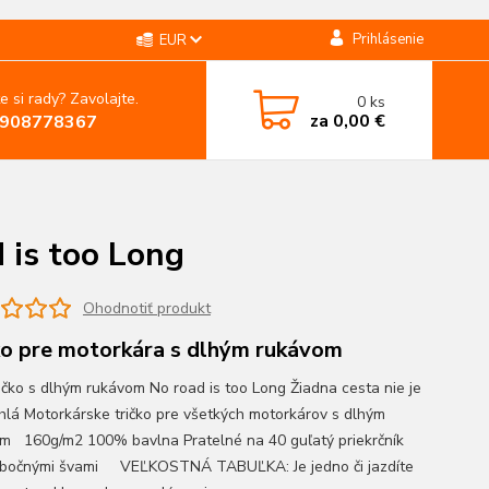
Prihlásenie
EUR
e si rady? Zavolajte.
0
ks
za
0,00 €
908778367
 is too Long
Ohodnotiť produkt
ko pre motorkára s dlhým rukávom
ičko s dlhým rukávom No road is too Long Žiadna cesta nie je
 dhlá Motorkárske tričko pre všetkých motorkárov s dlhým
m 160g/m2 100% bavlna Pratelné na 40 guľatý priekrčník
s bočnými švami VEĽKOSTNÁ TABUĽKA: Je jedno či jazdíte