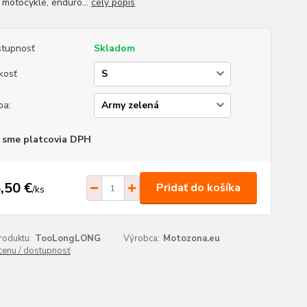
 motocykle, enduro...
celý popis
tupnosť
Skladom
kosť
ba:
 sme platcovia DPH
,50 €
Pridať do košíka
/
ks
roduktu:
TooLongLONG
Výrobca:
Motozona.eu
 cenu / dostupnosť