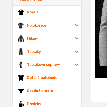
Pánske tričká
Košele
Polokošele
Mikiny
Tepláky
Teplákové súpravy
Detské oblečenie
Spodné prádlo
Doplnky