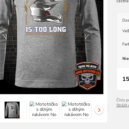
cestné
Dos
Veľ
Far
Nie
15
Číslo p
Strážiť