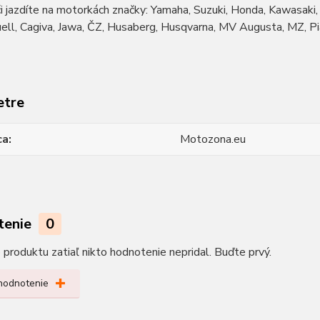
či jazdíte na motorkách značky: Yamaha, Suzuki, Honda, Kawasaki, D
l, Cagiva, Jawa, ČZ, Husaberg, Husqvarna, MV Augusta, MZ, Piagi
etre
ca
Motozona.eu
tenie
0
produktu zatiaľ nikto hodnotenie nepridal. Buďte prvý.
 hodnotenie