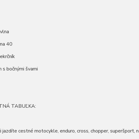
vlna
 na 40
iekrčník
ih s bočnými švami
TNÁ TABUĽKA:
či jazdíte cestné motocykle, enduro, cross, chopper, superšport, na