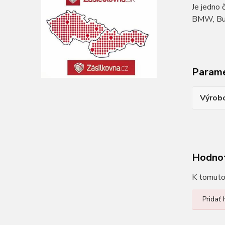
Je jedno 
BMW, Buel
Param
Výrob
Hodno
K tomuto 
Pridať