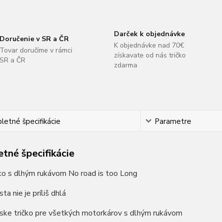
Darček k objednávke
Doručenie v SR a ČR
K objednávke nad 70€
Tovar doručíme v rámci
získavate od nás tričko
SR a ČR
zdarma
etné špecifikácie
Parametre
tné špecifikácie
ko s dlhým rukávom No road is too Long
ta nie je príliš dhlá
ske tričko pre všetkých motorkárov s dlhým rukávom