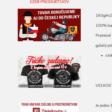
1258
PRODUKTUOV
160g/m2
100% ba
Pratelné
guľatý pr
str
VEĽKOS
Je jedno 