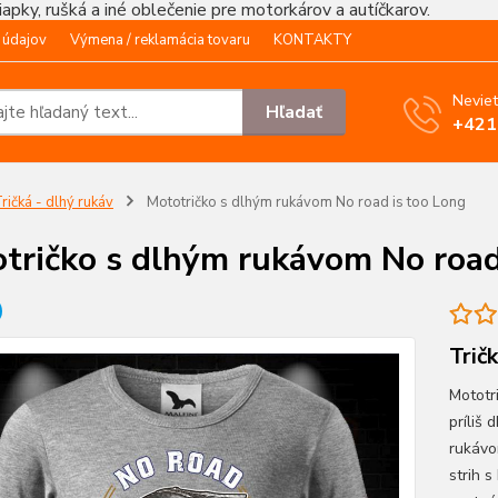
čiapky, rušká a iné oblečenie pre motorkárov a autíčkarov.
 údajov
Výmena / reklamácia tovaru
KONTAKTY
Neviet
Hľadať
+421
ričká - dlhý rukáv
Mototričko s dlhým rukávom No road is too Long
tričko s dlhým rukávom No road
Trič
Mototr
príliš
rukávo
strih 