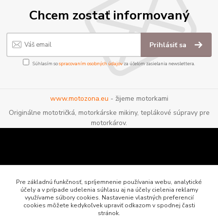
Chcem zostať informovaný
Prihlásiť sa
Súhlasím so
spracovaním osobných údajov
za účelom zasielania newslettera.
www.motozona.eu
- žijeme motorkami
Originálne mototričká, motorkárske mikiny, teplákové súpravy pre
motorkárov.
Pre základnú funkčnosť, spríjemnenie používania webu, analytické
účely a v prípade udelenia súhlasu aj na účely cielenia reklamy
využívame súbory cookies. Nastavenie vlastných preferencií
cookies môžete kedykoľvek upraviť odkazom v spodnej časti
stránok.