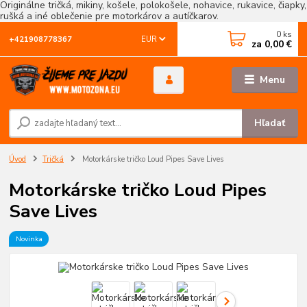
Originálne tričká, mikiny, košele, polokošele, nohavice, rukavice, čiapky,
rušká a iné oblečenie pre motorkárov a autíčkarov.
0
ks
EUR
+421908778367
za
0,00 €
Menu
Hľadať
Úvod
Tričká
Motorkárske tričko Loud Pipes Save Lives
Motorkárske tričko Loud Pipes
Save Lives
Novinka