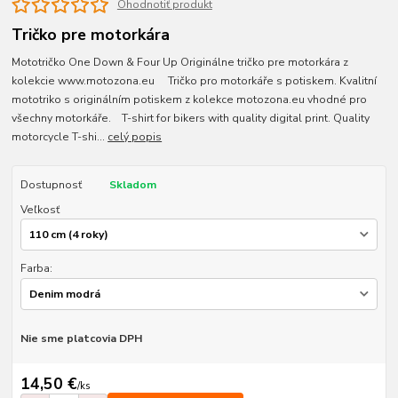
Ohodnotiť produkt
Tričko pre motorkára
Mototričko One Down & Four Up Originálne tričko pre motorkára z
kolekcie www.motozona.eu Tričko pro motorkáře s potiskem. Kvalitní
mototriko s originálním potiskem z kolekce motozona.eu vhodné pro
všechny motorkáře. T-shirt for bikers with quality digital print. Quality
motorcycle T-shi...
celý popis
Dostupnosť
Skladom
Veľkosť
Farba:
Nie sme platcovia DPH
14,50 €
/
ks