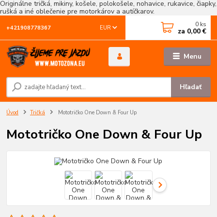
Originálne tričká, mikiny, košele, polokošele, nohavice, rukavice, čiapky,
rušká a iné oblečenie pre motorkárov a autíčkarov.
0
ks
EUR
+421908778367
za
0,00 €
Menu
Hľadať
Úvod
Tričká
Mototričko One Down & Four Up
Mototričko One Down & Four Up