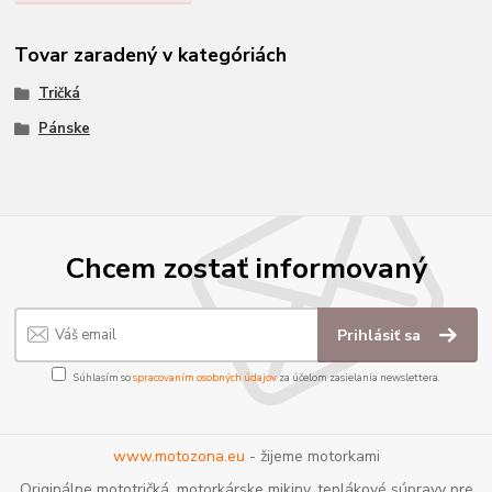
Tovar zaradený v kategóriách
Tričká
Pánske
Chcem zostať informovaný
Prihlásiť sa
Súhlasím so
spracovaním osobných údajov
za účelom zasielania newslettera.
www.motozona.eu
- žijeme motorkami
Originálne mototričká, motorkárske mikiny, teplákové súpravy pre