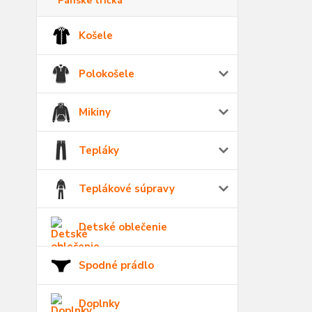
Pánske tričká
Košele
Polokošele
Mikiny
Tepláky
Teplákové súpravy
Detské oblečenie
Spodné prádlo
Doplnky