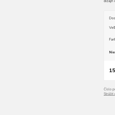
dizajn
Dos
Veľ
Far
Nie
15
Číslo p
Strážiť