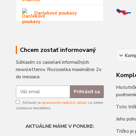
Darčekové poukazy
Chcem zostať informovaný
Kompl
Súhlasím zo zasielaní informačných
newsletterov. Rozosielka maximálne 2x
Komple
do mesiaca
Mototričk
Prihlásiť sa
podmienk
Súhlasím so
spracovaním osobných údajov
za účelom
Toto trič
zasielania newslettera.
Jeho poho
AKTUÁLNE MÁME V PONUKE:
Tričko je