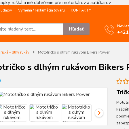
čiapky, rušká a iné oblečenie pre motorkárov a autíčkarov.
 údajov
Výmena / reklamácia tovaru
KONTAKTY
Neviet
Hľadať
+421
ričká - dlhý rukáv
Mototričko s dlhým rukávom Bikers Power
tričko s dlhým rukávom Bikers
Trič
Mototr
každéh
podmie
zabezp