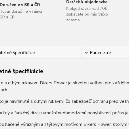
Darček k objednávke
Doručenie v SR a ČR
K objednávke nad 70€
Tovar doručíme v rámci
získavate od nás tričko
SR a ČR
zdarma
etné špecifikácie
Parametre
tné špecifikácie
o s dlhým rukávom Bikers Power je skvelou voľbou pre každého mo
ach.
ko je navrhnuté s dlhými rukávmi, čo zabezpečí ochranu pred vet
dlný a funkčný dizajn umožní neobmedzenú pohyblivosť počas ja
 potlačené výrazným a štýlovým motívom Bikers Power, ktorým u