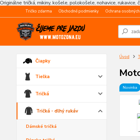
Originálne tričká, mikiny, košele, polokošele, nohavice, rukavice, 
Tričko zdarma
Obchodné podmienky
Ochrana osobných
Úvod
T
Čiapky
Moto
Tielka
Novinka
Tričká
Tričká - dlhý rukáv
Dámské tričká