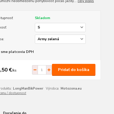
 umožní neobmedzenú pohyblivosť počas jazdy....
celý popis
tupnosť
Skladom
kosť
ba:
 sme platcovia DPH
,50 €
Pridať do košíka
/
ks
roduktu:
LongManBikPower
Výrobca:
Motozona.eu
 cenu / dostupnosť
Doručenie do