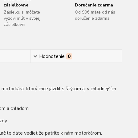
zásielkovne
Doručenie zdarma
Zásielku si môžete
Od 90€ máte od nás
vyzdvihnúť v svojej
doručenie zdarma
zásielkovni
Hodnotenie
0
torkára, ktorý chce jazdiť s štýlom aj v chladnejších
rom a chladom.
zdy.
rčite dáte vedieť že patríťe k nám motorkárom.