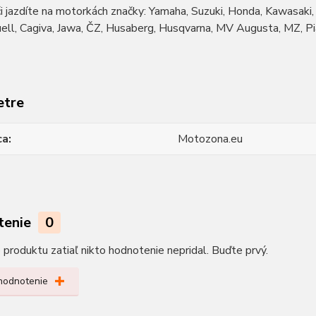
či jazdíte na motorkách značky: Yamaha, Suzuki, Honda, Kawasaki, D
l, Cagiva, Jawa, ČZ, Husaberg, Husqvarna, MV Augusta, MZ, Piagi
etre
ca
Motozona.eu
tenie
0
produktu zatiaľ nikto hodnotenie nepridal. Buďte prvý.
 hodnotenie