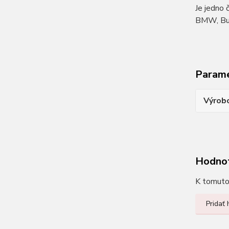
Je jedno 
BMW, Buel
Param
Výrob
Hodno
K tomuto 
Pridať