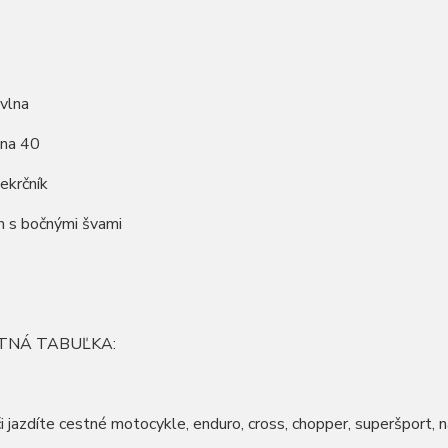
vlna
 na 40
iekrčník
ih s bočnými švami
TNÁ TABUĽKA:
či jazdíte cestné motocykle, enduro, cross, chopper, superšport, na