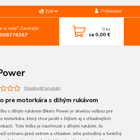
Prihlásenie
EUR
e si rady? Zavolajte.
0
ks
za
0,00 €
908778367
 Power
Ohodnotiť produkt
ko pre motorkára s dlhým rukávom
ičko s dlhým rukávom Bikers Power je skvelou voľbou pre
o motorkára, ktorý chce jazdiť s štýlom aj v chladnejších
nkach. Toto tričko je navrhnuté s dlhými rukávmi, čo
ečí ochranu pred vetrom a chladom. Jeho pohodlný a funkčný