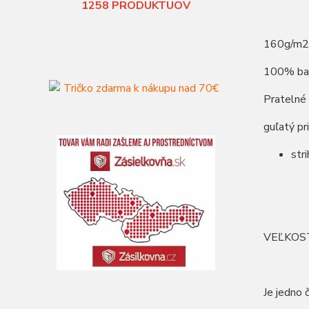
1258
PRODUKTUOV
160g/m2
100% ba
Pratelné
guľatý pr
str
VEĽKOS
Je jedno 