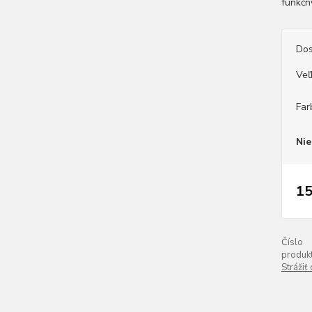
funkčn
Dos
Veľ
Far
Nie
15
Číslo
produkt
Strážiť