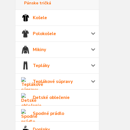
Pánske tričká
Košele
Polokošele
Mikiny
Tepláky
Teplákové súpravy
Detské oblečenie
Spodné prádlo
Doplnky