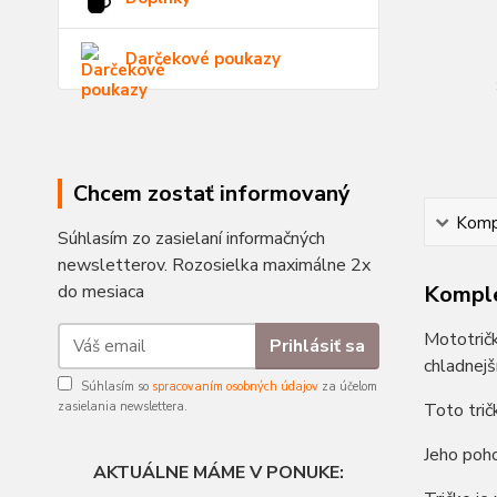
Darčekové poukazy
Chcem zostať informovaný
Kompl
Súhlasím zo zasielaní informačných
newsletterov. Rozosielka maximálne 2x
do mesiaca
Komple
Mototričk
Prihlásiť sa
chladnejš
Súhlasím so
spracovaním osobných údajov
za účelom
zasielania newslettera.
Toto trič
Jeho poho
AKTUÁLNE MÁME V PONUKE: