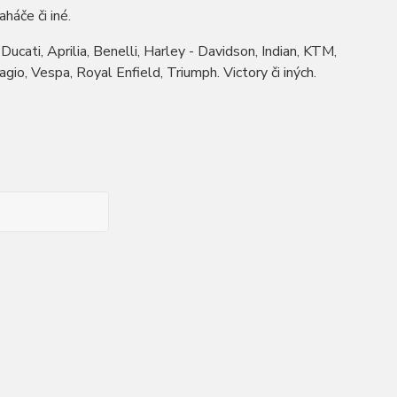
háče či iné.
ucati, Aprilia, Benelli, Harley - Davidson, Indian, KTM,
o, Vespa, Royal Enfield, Triumph. Victory či iných.