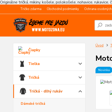
Originálne tričká, mikiny, košele, polokošele, nohavice, rukavice, 
Tričko zdarma
Obchodné podmienky
Ochrana osobných
Úvod
T
Čiapky
Moto
Tielka
Novinka
Tričká
Tričká - dlhý rukáv
Dámské tričká