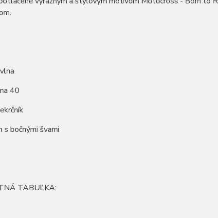
 potlačené výrazným a štýlovým motívom Motocross - Born to Rac
om.
vlna
 na 40
iekrčník
ih s bočnými švami
TNÁ TABUĽKA: