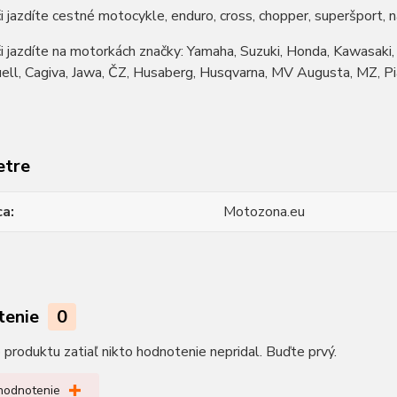
či jazdíte cestné motocykle, enduro, cross, chopper, superšport, na
či jazdíte na motorkách značky: Yamaha, Suzuki, Honda, Kawasaki, D
l, Cagiva, Jawa, ČZ, Husaberg, Husqvarna, MV Augusta, MZ, Piagi
etre
ca
Motozona.eu
tenie
0
produktu zatiaľ nikto hodnotenie nepridal. Buďte prvý.
 hodnotenie