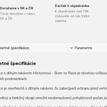
Darček k objednávke
Doručenie v SR a ČR
K objednávke nad 70€
Tovar doručíme v rámci
získavate od nás tričko
SR a ČR
zdarma
etné špecifikácie
Parametre
tné špecifikácie
o s dlhým rukávom Motocross - Born to Race je skvelou voľbou p
ích podmienkach.
ko je navrhnuté s dlhými rukávmi, čo zabezpečí ochranu pred vet
dlný a funkčný dizajn umožní neobmedzenú pohyblivosť počas ja