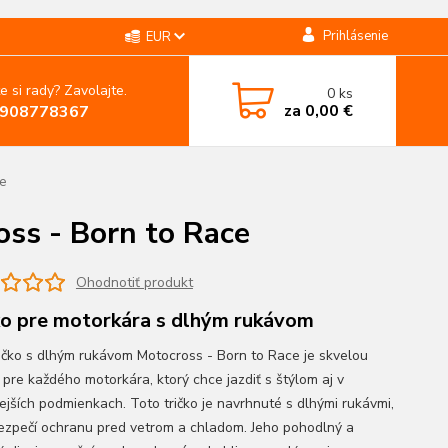
Prihlásenie
EUR
e si rady? Zavolajte.
0
ks
za
0,00 €
908778367
e
ss - Born to Race
Ohodnotiť produkt
ko pre motorkára s dlhým rukávom
ičko s dlhým rukávom Motocross - Born to Race je skvelou
 pre každého motorkára, ktorý chce jazdiť s štýlom aj v
ejších podmienkach. Toto tričko je navrhnuté s dlhými rukávmi,
ezpečí ochranu pred vetrom a chladom. Jeho pohodlný a