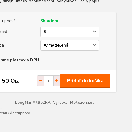
ý dizajn umožní neobmedzenú pohyblivos...
celý popis
tupnosť
Skladom
kosť
ba:
 sme platcovia DPH
,50 €
Pridať do košíka
/
ks
LongManMtBo2RA
Výrobca:
Motozona.eu
u:
 cenu / dostupnosť