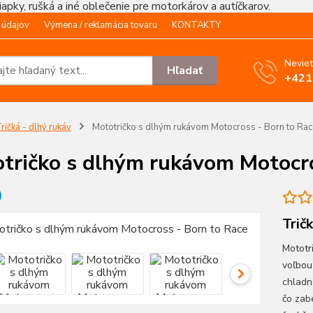
čiapky, rušká a iné oblečenie pre motorkárov a autíčkarov.
 údajov
Výmena / reklamácia tovaru
KONTAKTY
Neviet
Hľadať
+421
ričká - dlhý rukáv
Mototričko s dlhým rukávom Motocross - Born to Rac
tričko s dlhým rukávom Motocro
Trič
Mototr
voľbou
chladn
čo zab