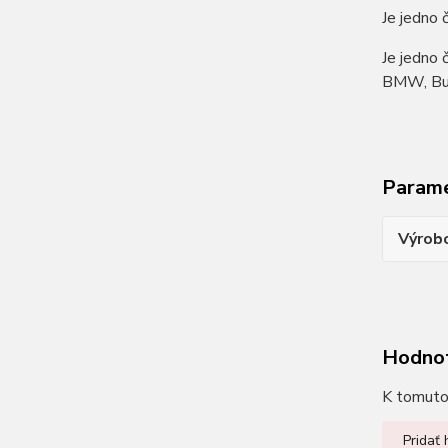
Je jedno 
Je jedno 
BMW, Buel
Param
Výrob
Hodno
K tomuto 
Pridať