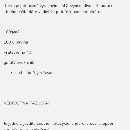
Tričko je potlačené výrazným a štýlovým motívom Roadrace ,
ktorým určite dáte vedieť že patríťe k nám motorkárom.
160g/m2
100% bavlna
Pratelné na 40
guľatý priekrčník
strih s bočnými švami
VEĽKOSTNÁ TABUĽKA:
Je jedno či jazdíte cestné motocykle, enduro, cross, chopper,
superšport, naháče či iné.