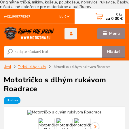
Originálne tričká, mikiny, košele, polokošele, nohavice, rukavice, čiapky,
rušká a iné oblečenie pre motorkárov a autíčkarov.
0
ks
EUR
+421908778367
za
0,00 €
Menu
Hľadať
Úvod
Tričká - dlhý rukáv
Mototričko s dlhým rukávom Roadrace
Mototričko s dlhým rukávom
Roadrace
Novinka