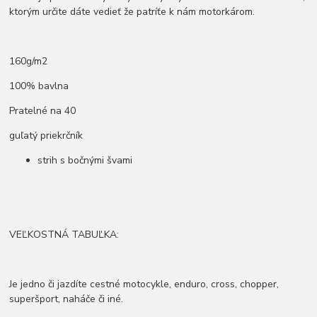
ktorým určite dáte vedieť že patríťe k nám motorkárom.
160g/m2
100% bavlna
Pratelné na 40
guľatý priekrčník
strih s bočnými švami
VEĽKOSTNÁ TABUĽKA:
Je jedno či jazdíte cestné motocykle, enduro, cross, chopper,
superšport, naháče či iné.