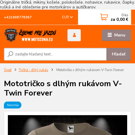
Originálne tričká, mikiny, košele, polokošele, nohavice, rukavice, čiapky,
rušká a iné oblečenie pre motorkárov a autíčkarov.
0
ks
EUR
+421908778367
za
0,00 €
Menu
Hľadať
Úvod
Tričká - dlhý rukáv
Mototričko s dlhým rukávom V-Twin Forever
Mototričko s dlhým rukávom V-
Twin Forever
Novinka