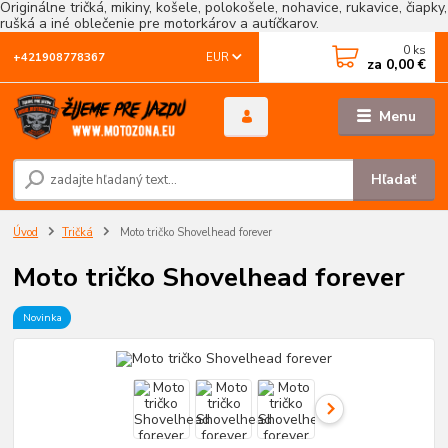
Originálne tričká, mikiny, košele, polokošele, nohavice, rukavice, čiapky,
rušká a iné oblečenie pre motorkárov a autíčkarov.
0
ks
EUR
+421908778367
za
0,00 €
Menu
Hľadať
Úvod
Tričká
Moto tričko Shovelhead forever
Moto tričko Shovelhead forever
Novinka