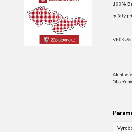
100% Ba
guľatý pr
VEĽKOS
Ak hľadáš
Oblečenie
Param
Výrob