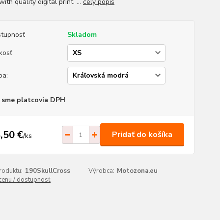
with quality digital print. ...
celý popis
tupnosť
Skladom
kosť
ba:
 sme platcovia DPH
,50 €
Pridať do košíka
/
ks
roduktu:
190SkullCross
Výrobca:
Motozona.eu
 cenu / dostupnosť