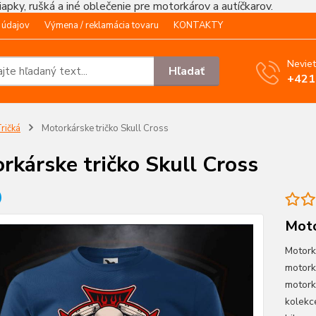
čiapky, rušká a iné oblečenie pre motorkárov a autíčkarov.
 údajov
Výmena / reklamácia tovaru
KONTAKTY
Neviet
Hľadať
+421
ričká
Motorkárske tričko Skull Cross
rkárske tričko Skull Cross
Moto
Motork
motork
motork
kolekc