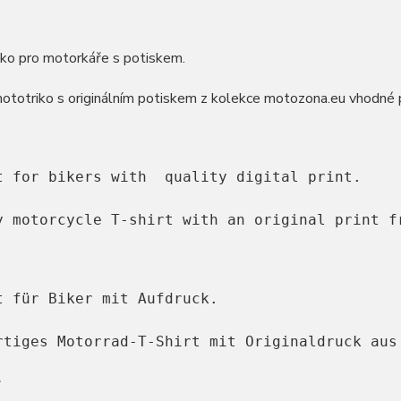
ko pro motorkáře s potiskem.
mototriko s originálním potiskem z kolekce motozona.eu vhodné
t for bikers with  quality digital print.

y motorcycle T-shirt with an original print f
t für Biker mit Aufdruck.

rtiges Motorrad-T-Shirt mit Originaldruck aus
2