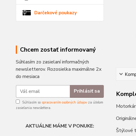
Darčekové poukazy
Chcem zostať informovaný
Súhlasím zo zasielaní informačných
newsletterov. Rozosielka maximálne 2x
Kompl
do mesiaca
Prihlásiť sa
Komple
Súhlasím so
spracovaním osobných údajov
za účelom
Motorkárs
zasielania newslettera.
Origináln
AKTUÁLNE MÁME V PONUKE:
Štýlové t