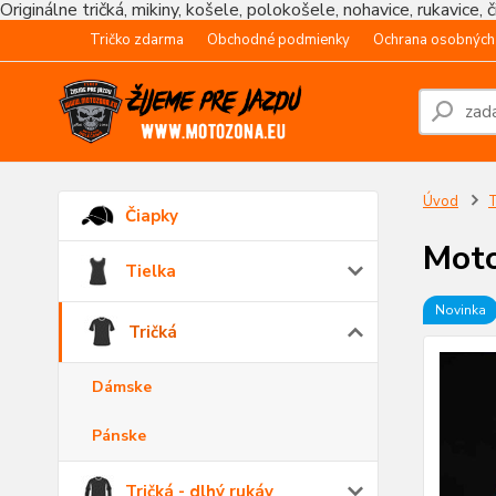
Originálne tričká, mikiny, košele, polokošele, nohavice, rukavice, 
Tričko zdarma
Obchodné podmienky
Ochrana osobných
Úvod
T
Čiapky
Moto
Tielka
Novinka
Tričká
Dámske
Pánske
Tričká - dlhý rukáv