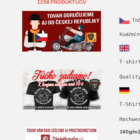
1258
PRODUKTUOV
Trič
Kvalitní 
T-shir
Qualit
T-Shir
Hochwe
160g/m