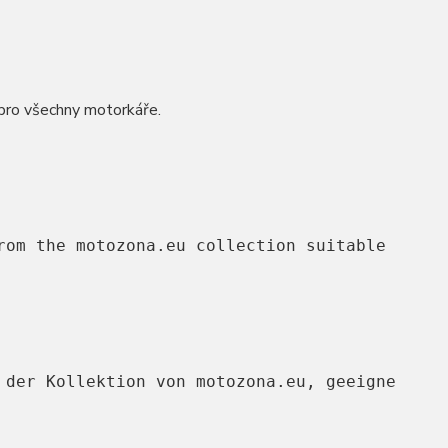
 pro všechny motorkáře.
rom the motozona.eu collection suitable for a
 der Kollektion von motozona.eu, geeignet für