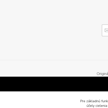
Origin
Pre základnú funk
účely cieleni