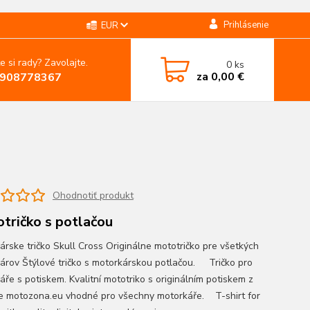
Prihlásenie
EUR
e si rady? Zavolajte.
0
ks
za
0,00 €
908778367
Ohodnotiť produkt
tričko s potlačou
árske tričko Skull Cross Originálne mototričko pre všetkých
árov Štýlové tričko s motorkárskou potlačou. Tričko pro
áře s potiskem. Kvalitní mototriko s originálním potiskem z
e motozona.eu vhodné pro všechny motorkáře. T-shirt for