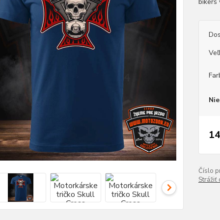
bikers 
Dos
Veľ
Far
Nie
14
Číslo p
Strážiť