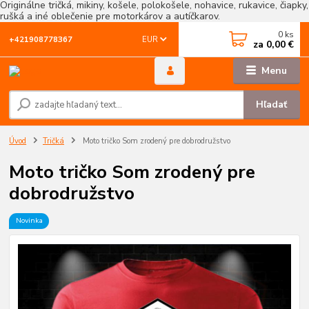
Originálne tričká, mikiny, košele, polokošele, nohavice, rukavice, čiapky,
rušká a iné oblečenie pre motorkárov a autíčkarov.
0
ks
EUR
+421908778367
za
0,00 €
Menu
Hľadať
Úvod
Tričká
Moto tričko Som zrodený pre dobrodružstvo
Moto tričko Som zrodený pre
dobrodružstvo
Novinka