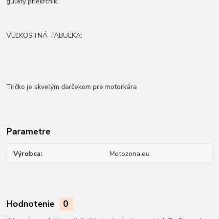
guľatý priekrčník
VEĽKOSTNÁ TABUĽKA:
Tričko je skvelým darčekom pre motorkára
Parametre
Výrobca
Motozona.eu
Hodnotenie
0