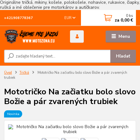
Originálne tričká, mikiny, košele, polokošele, nohavice, rukavice, čiapky,
rušká a iné oblečenie pre motorkárov a autíčkarov.
0
ks
EUR
+421908778367
za
0,00 €
Menu
Hľadať
Úvod
Tričká
Mototričko Na začiatku bolo slovo Božie a pár zvarených
trubiek
Mototričko Na začiatku bolo slovo
Božie a pár zvarených trubiek
Novinka