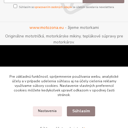
Súhlasím so
spracovaním osobných údajov
za účelom zasielania newslettera.
www.motozona.eu
- žijeme motorkami
Originálne mototričká, motorkárske mikiny, teplákové súpravy pre
motorkárov.
Pre základnú funkčnosť, spríjemnenie používania webu, analytické
účely a v prípade udelenia súhlasu aj na účely cielenia reklamy
využívame súbory cookies. Nastavenie vlastných preferencií
cookies môžete kedykoľvek upraviť odkazom v spodnej časti
stránok.
Súhlasím
Nastavenia
Motozona.eu - originálne a štýlové mototričká, mikiny a oblečenie pre
motorkárov