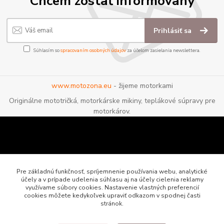
Chcem zostať informovaný
Prihlásiť sa
Súhlasím so
spracovaním osobných údajov
za účelom zasielania newslettera.
www.motozona.eu
- žijeme motorkami
Originálne mototričká, motorkárske mikiny, teplákové súpravy pre
motorkárov.
Pre základnú funkčnosť, spríjemnenie používania webu, analytické
účely a v prípade udelenia súhlasu aj na účely cielenia reklamy
využívame súbory cookies. Nastavenie vlastných preferencií
cookies môžete kedykoľvek upraviť odkazom v spodnej časti
stránok.