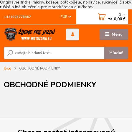
Originálne tričká, mikiny, košele, polokošele, nohavice, rukavice, čiapky,
rušká a iné oblečenie pre motorkárov a autíčkarov.
0
ks
EUR
+421908778367
za
0,00 €
Menu
Hľadať
Úvod
OBCHODNÉ PODMIENKY
OBCHODNÉ PODMIENKY