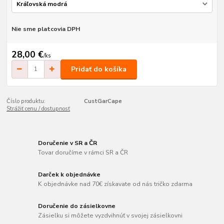
Nie sme platcovia DPH
28,00 €
/
ks
Pridať do košíka
Číslo produktu:
CustGarCape
Strážiť cenu / dostupnosť
Doručenie v SR a ČR
Tovar doručíme v rámci SR a ČR
Darček k objednávke
K objednávke nad 70€ získavate od nás tričko zdarma
Doručenie do zásielkovne
Zásielku si môžete vyzdvihnúť v svojej zásielkovni