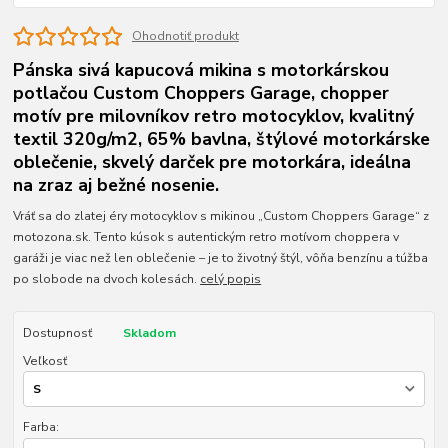
Ohodnotiť produkt
Pánska sivá kapucová mikina s motorkárskou
potlačou Custom Choppers Garage, chopper
motív pre milovníkov retro motocyklov, kvalitný
textil 320g/m2, 65% bavlna, štýlové motorkárske
oblečenie, skvelý darček pre motorkára, ideálna
na zraz aj bežné nosenie.
Vráť sa do zlatej éry motocyklov s mikinou „Custom Choppers Garage“ z
motozona.sk. Tento kúsok s autentickým retro motívom choppera v
garáži je viac než len oblečenie – je to životný štýl, vôňa benzínu a túžba
po slobode na dvoch kolesách.
celý popis
Dostupnosť
Skladom
Veľkosť
Farba: