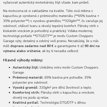
vyžarovať autentický motorkársky štýl všade, kam prídeš.
Na motozona.sk si zakladáme na kvalite. Táto sivá mikina s
kapucňou je vyrobená z prémiového materiálu (**65% bavlna +
35% polyester**) s vysokou gramážou **320g/m²**, čo zaručuje jej
odolnosť, stálosť tvaru a skvelý tepelný komfort. Pánsky strih s
klokaním vreckom je pohodlný a praktický. Vďaka modernej
technológii potlače **DTG/DTF** je motív Custom Choppers
Garage sýty, detailný a odolný voči praniu. Nezabúdaj, že u nás
máš
dopravu zadarmo nad 80 €
a garantujeme ti až
90 dní na
výmenu alebo vrátenie
, ak by ti nesadla veľkosť.
Hlavné výhody mikiny:
Autentický štýl:
Unikátny retro motív Custom Choppers
Garage.
Prémiový materiál:
65% bavlna pre pohodlie, 35%
polyester pre odolnosť.
Vysoká gramáž:
320g/m² pre dlhú životnosť a teplo.
Komfortný strih:
Pánsky strih s kapucňou a vreckom,
skvelý na jazdu aj relax.
Kvalitná potlač:
Technológia DTG/DTF s dlhou