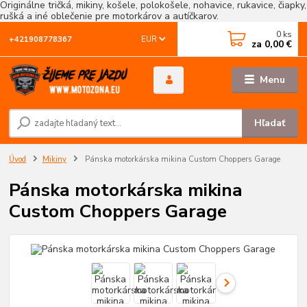
Originálne tričká, mikiny, košele, polokošele, nohavice, rukavice, čiapky,
rušká a iné oblečenie pre motorkárov a autíčkarov.
0
ks
EUR
+421908778367
za
0,00 €
Menu
Hľadať
Úvod
Mikiny
Pánska motorkárska mikina Custom Choppers Garage
Pánska motorkárska mikina
Custom Choppers Garage